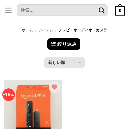
本
検
文
0
索
へ
対
ス
象:
ホーム
/
アイテム
/
テレビ・オーディオ・カメラ
キ
ッ
絞り込み
プ
-15%