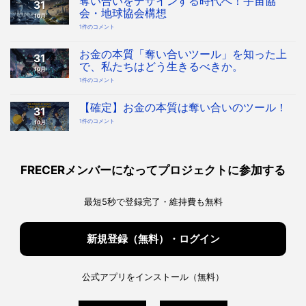
奪い合いをデザインする時代へ！宇宙協
31
会・地球協会構想
10月
奪
1件のコメント
い
合
い
を
お金の本質「奪い合いツール」を知った上
31
デ
ザ
で、私たちはどう生きるべきか。
10月
イ
ン
お
1件のコメント
す
金
る
の
時
本
代
質
【確定】お金の本質は奪い合いのツール！
へ！
31
「奪
宇
い
宙
【確
1件のコメント
10月
合
協
定】
い
会・
お
ツ
地
金
ー
球
の
ル」
協
本
を
会
質
知
構
は
っ
FRECERメンバーになってプロジェクトに参加する
想
奪
た
へ
い
上
の
合
で、
い
私
の
た
最短5秒で登録完了・維持費も無料
ツ
ち
ー
は
ル！
ど
へ
う
の
生
き
新規登録（無料）・ログイン
る
べ
き
か。
へ
の
公式アプリをインストール（無料）