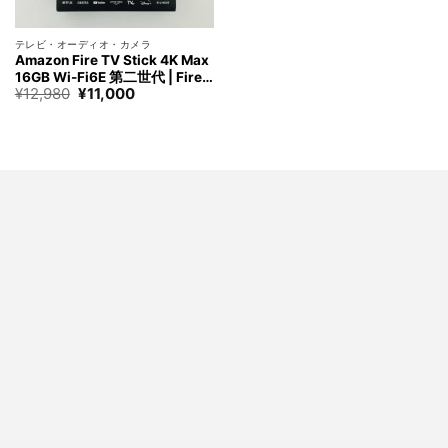
テレビ・オーディオ・カメラ
Amazon Fire TV Stick 4K Max
16GB Wi-Fi6E 第二世代 | Fire T
元
現
¥
12,980
¥
11,000
V Stick史上最もパワフル | スト
の
在
リーミングメディアプレイヤー
価
の
格
価
は
格
¥12,980
は
で
¥11,000
す。
で
す。