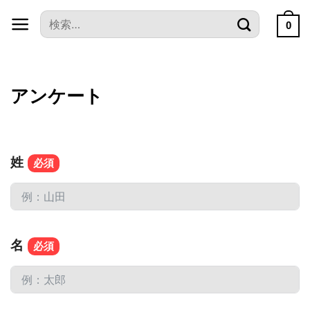
本
検
文
0
索
へ
対
ス
象:
キ
アンケート
ッ
プ
姓
名