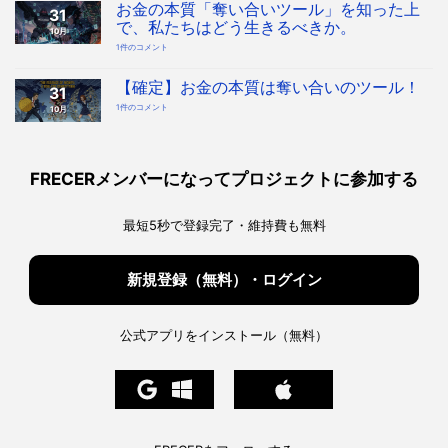
を
お金の本質「奪い合いツール」を知った上
31
デ
ザ
で、私たちはどう生きるべきか。
10月
イ
ン
お
1件のコメント
す
金
る
の
時
本
代
質
【確定】お金の本質は奪い合いのツール！
へ！
31
「奪
宇
い
宙
【確
1件のコメント
10月
合
協
定】
い
会・
お
ツ
地
金
ー
球
の
ル」
協
本
を
会
質
知
構
は
っ
FRECERメンバーになってプロジェクトに参加する
想
奪
た
へ
い
上
の
合
で、
い
私
の
た
最短5秒で登録完了・維持費も無料
ツ
ち
ー
は
ル！
ど
へ
う
の
生
き
新規登録（無料）・ログイン
る
べ
き
か。
へ
の
公式アプリをインストール（無料）