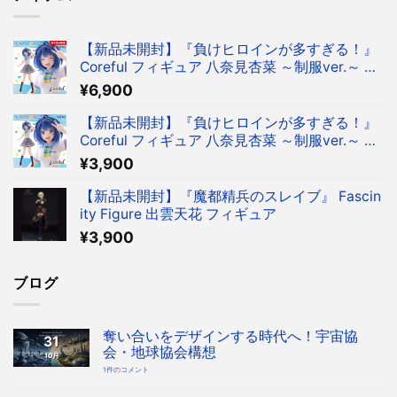
【新品未開封】『負けヒロインが多すぎる！』
Coreful フィギュア 八奈見杏菜 ～制服ver.～ フ
ィギュア タイクレ限定
¥
6,900
【新品未開封】『負けヒロインが多すぎる！』
Coreful フィギュア 八奈見杏菜 ～制服ver.～ フ
ィギュア
¥
3,900
【新品未開封】『魔都精兵のスレイブ』 Fascin
ity Figure 出雲天花 フィギュア
¥
3,900
ブログ
奪い合いをデザインする時代へ！宇宙協
31
会・地球協会構想
10月
奪
1件のコメント
い
合
い