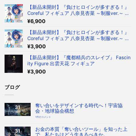
【新品未開封】『負けヒロインが多すぎる！』
Coreful フィギュア 八奈見杏菜 ～制服ver.～ フ
ィギュア タイクレ限定
¥
6,900
【新品未開封】『負けヒロインが多すぎる！』
Coreful フィギュア 八奈見杏菜 ～制服ver.～ フ
ィギュア
¥
3,900
【新品未開封】『魔都精兵のスレイブ』 Fascin
ity Figure 出雲天花 フィギュア
¥
3,900
ブログ
奪い合いをデザインする時代へ！宇宙協
31
会・地球協会構想
10月
奪
1件のコメント
い
合
い
を
お金の本質「奪い合いツール」を知った上
31
デ
ザ
で、私たちはどう生きるべきか。
10月
イ