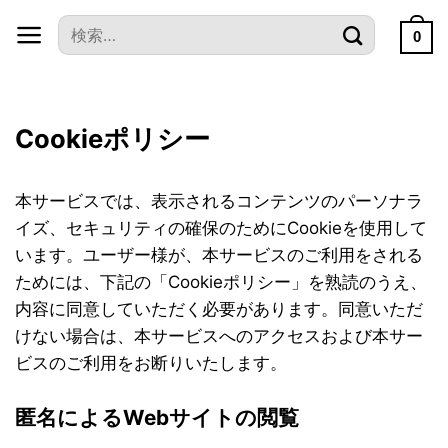
本
検
文
0
索
へ
対
ス
象:
キ
Cookieポリシー
ッ
プ
本サービスでは、表示されるコンテンツのパーソナラ
イズ、セキュリティの確保のためにCookieを使用して
います。ユーザー様が、本サービスのご利用をされる
ためには、下記の「Cookieポリシー」を熟読のうえ、
内容に同意していただく必要があります。同意いただ
けない場合は、本サービスへのアクセスおよび本サー
ビスのご利用をお断りいたします。
匿名によるWebサイトの閲覧