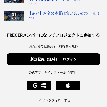
ン
お
1件のコメント
す
金
る
の
時
本
代
質
【確定】お金の本質は奪い合いのツール！
へ！
31
「奪
宇
い
宙
【確
1件のコメント
10月
合
協
定】
い
会・
お
ツ
地
金
ー
球
の
ル」
協
本
を
会
質
知
構
は
っ
FRECERメンバーになってプロジェクトに参加する
想
奪
た
へ
い
上
の
合
で、
い
私
の
た
最短5秒で登録完了・維持費も無料
ツ
ち
ー
は
ル！
ど
へ
う
の
生
き
新規登録（無料）・ログイン
る
べ
き
か。
へ
の
公式アプリをインストール（無料）
FRECERをフォローする