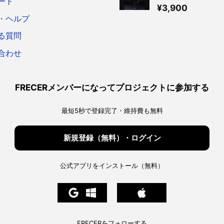
ート
Figure 出雲天花
¥
3,900
ア
・ヘルプ
る質問
合わせ
FRECERメンバーになってプロジェクトに参加する
最短5秒で登録完了・維持費も無料
新規登録（無料）・ログイン
公式アプリをインストール（無料）
FRECERをフォローする