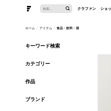
本
検
クラファン
ショ
文
索
へ
対
ス
象:
キ
ホーム
/
アイテム
/
食品・飲料・酒
ッ
プ
キーワード検索
カテゴリー
作品
ブランド