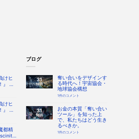
ブログ
奪い合いをデザインす
負けヒ
31
る時代へ！宇宙協会・
』 Co
10月
地球協会構想
 八奈見杏
奪
1件のコメント
フィギュ
い
負けヒ
合
い
お金の本質「奪い合い
』 Co
31
を
ツール」を知った上
10月
 八奈見杏
デ
で、私たちはどう生き
ザ
フィギュ
イ
るべきか。
ン
魔都精
す
お
1件のコメント
inity
る
金