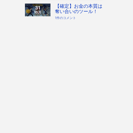
時
の
 フィギュ
代
本
【確定】お金の本質は
31
へ！
質
奪い合いのツール！
10月
宇
「奪
宙
い
【確
1件のコメント
協
合
定】
会・
い
お
地
ツ
金
球
ー
の
協
ル」
本
会
を
質
構
知
は
想
っ
奪
へ
た
い
の
上
合
で、
い
私
の
た
ツ
ち
ー
は
ル！
ど
へ
う
の
生
き
る
べ
き
か。
へ
の