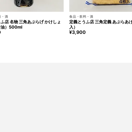
+
料・酒
食品・飲料・酒
ふ店 名物 三角あぶらげ かけしょ
定義とうふ店 三角定義 あぶらあ
油）500ml
入）
0
¥
3,900