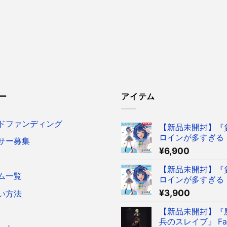
ー
アイテム
ドファンディング
【新品未開封】『
ロインが多すぎる！
サー募集
reful フィギュア
¥
6,900
菜 ～制服ver.～ 
ア タイクレ限定
【新品未開封】『
ム一覧
ロインが多すぎる！
reful フィギュア
¥
3,900
い方法
菜 ～制服ver.～ 
ア
【新品未開封】『
兵のスレイブ』 Fasc