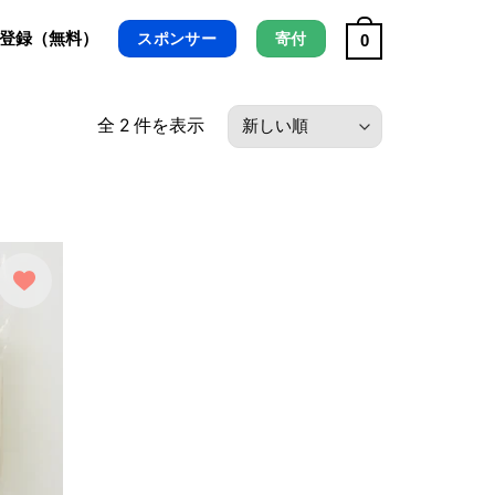
/ 登録（無料）
スポンサー
寄付
0
最
全 2 件を表示
新
順