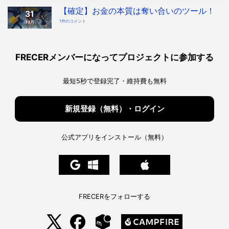
時
本
代
質
【確定】お金の本質は奪い合いのツール！
へ！
31
「奪
宇
い
宙
【確
1件のコメント
10月
合
協
定】
い
会・
お
ツ
地
金
ー
球
の
ル」
協
本
を
会
質
知
構
は
っ
FRECERメンバーになってプロジェクトに参加する
想
奪
た
へ
い
上
の
合
で、
い
私
の
た
最短5秒で登録完了・維持費も無料
ツ
ち
ー
は
ル！
ど
へ
う
の
生
き
新規登録（無料）・ログイン
る
べ
き
か。
へ
の
公式アプリをインストール（無料）
FRECERをフォローする