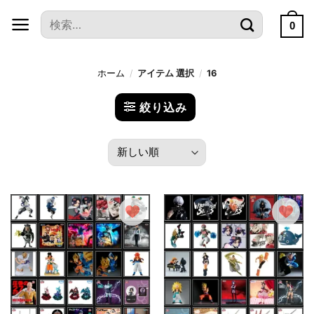
本
検
文
0
索
へ
対
ス
象:
ホーム
/
アイテム 選択
/
16
キ
ッ
絞り込み
プ