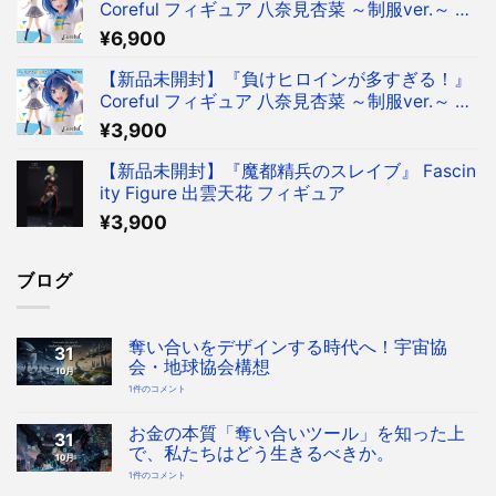
Coreful フィギュア 八奈見杏菜 ～制服ver.～ フ
ィギュア タイクレ限定
¥
6,900
【新品未開封】『負けヒロインが多すぎる！』
Coreful フィギュア 八奈見杏菜 ～制服ver.～ フ
ィギュア
¥
3,900
【新品未開封】『魔都精兵のスレイブ』 Fascin
ity Figure 出雲天花 フィギュア
¥
3,900
ブログ
奪い合いをデザインする時代へ！宇宙協
31
会・地球協会構想
10月
奪
1件のコメント
い
合
い
を
お金の本質「奪い合いツール」を知った上
31
デ
ザ
で、私たちはどう生きるべきか。
10月
イ
ン
お
1件のコメント
す
金
る
の