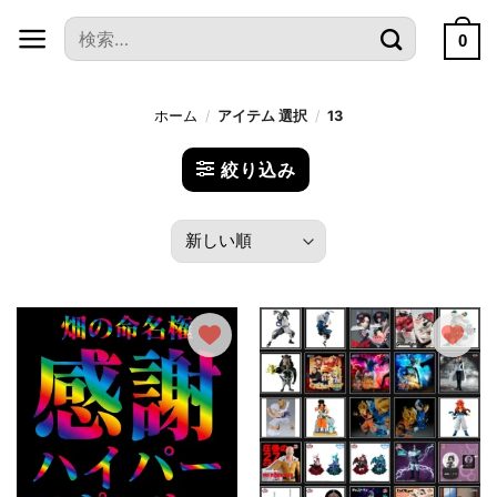
本
検
文
0
索
へ
対
ス
象:
ホーム
/
アイテム 選択
/
13
キ
ッ
絞り込み
プ