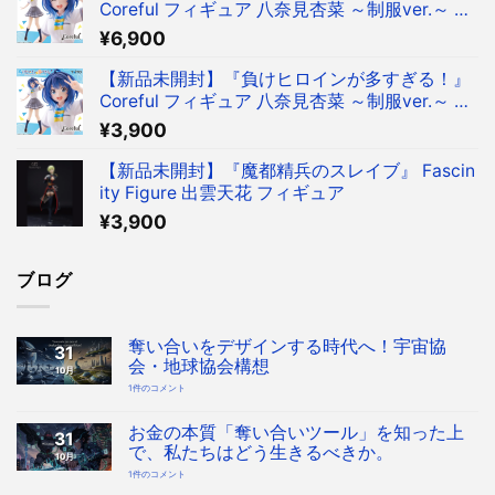
Coreful フィギュア 八奈見杏菜 ～制服ver.～ フ
ィギュア タイクレ限定
¥
6,900
【新品未開封】『負けヒロインが多すぎる！』
Coreful フィギュア 八奈見杏菜 ～制服ver.～ フ
ィギュア
¥
3,900
【新品未開封】『魔都精兵のスレイブ』 Fascin
ity Figure 出雲天花 フィギュア
¥
3,900
ブログ
奪い合いをデザインする時代へ！宇宙協
31
会・地球協会構想
10月
奪
1件のコメント
い
合
い
を
お金の本質「奪い合いツール」を知った上
31
デ
ザ
で、私たちはどう生きるべきか。
10月
イ
ン
お
1件のコメント
す
金
る
の