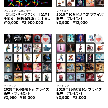
プロジェクトスポンサー
フィギュア
【スポンサープラン】【緊急】
2025年10月登場予定 プライズ
千葉を「国防食糧庫」に！日本
販売・プレゼント
価
価
¥
10,000
¥
2,900,000
¥
3,900
¥
12,000
全体を飢餓から守る！
–
–
格
格
帯:
帯:
¥10,000
¥3,900
–
–
¥2,900,000
¥12,000
フィギュア
フィギュア
2025年9月登場予定 プライズ
2025年8月登場予定 プライズ
販売・プレゼント
販売・プレゼント
価
価
¥
3,900
¥
15,000
¥
3,900
¥
8,000
–
–
格
格
帯:
帯:
¥3,900
¥3,900