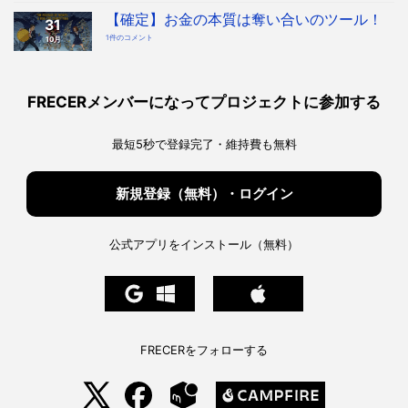
時
本
代
質
【確定】お金の本質は奪い合いのツール！
へ！
31
「奪
宇
い
宙
【確
1件のコメント
10月
合
協
定】
い
会・
お
ツ
地
金
ー
球
の
ル」
協
本
を
会
質
知
構
は
っ
FRECERメンバーになってプロジェクトに参加する
想
奪
た
へ
い
上
の
合
で、
い
私
の
た
最短5秒で登録完了・維持費も無料
ツ
ち
ー
は
ル！
ど
へ
う
の
生
き
新規登録（無料）・ログイン
る
べ
き
か。
へ
の
公式アプリをインストール（無料）
FRECERをフォローする