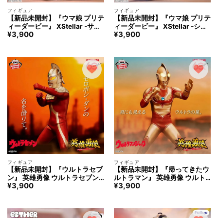
フィギュア
フィギュア
【新品未開封】『ウマ娘 プリテ
【新品未開封】『ウマ娘 プリテ
ィーダービー』 XStellar ‐サト
ィーダービー』 XStellar ‐シュ
¥
3,900
¥
3,900
ノクラウン‐ トレセン音頭 フィ
ヴァルグラン‐ トレセン音頭 フ
ギュア
ィギュア
フィギュア
フィギュア
【新品未開封】『ウルトラセブ
【新品未開封】『帰ってきたウ
ン』 英雄勇像 ウルトラセブン
ルトラマン』 英雄勇像 ウルト
¥
3,900
¥
3,900
フィギュア
ラマンジャック フィギュア