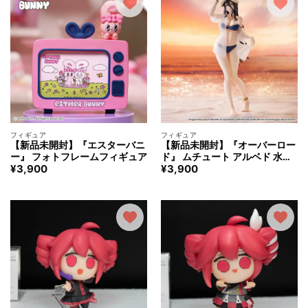
フィギュア
フィギュア
【新品未開封】『エスターバニ
【新品未開封】『オーバーロー
ー』 フォトフレームフィギュア
ド』 ムチュート アルベド 水着
¥
3,900
¥
3,900
Ver. フィギュア aqua ver.