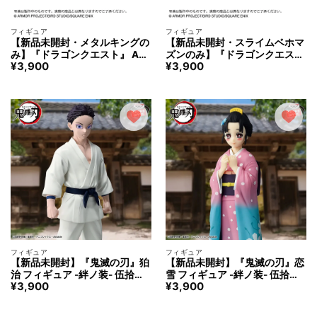
フィギュア
フィギュア
【新品未開封・メタルキングの
【新品未開封・スライムベホマ
み】『ドラゴンクエスト』 AM
ズンのみ】『ドラゴンクエス
¥
3,900
¥
3,900
ビッグクリアフィギュア キング
ト』 AM ビッグクリアフィギュ
スライム ＆メタルキング＆スラ
ア キングスライム ＆メタルキ
イムベホマズン フィギュア
ング＆スライムベホマズン フィ
ギュア
フィギュア
フィギュア
【新品未開封】『鬼滅の刃』狛
【新品未開封】『鬼滅の刃』恋
治 フィギュア -絆ノ装- 伍拾壱
雪 フィギュア -絆ノ装- 伍拾弐
¥
3,900
¥
3,900
ノ型
ノ型