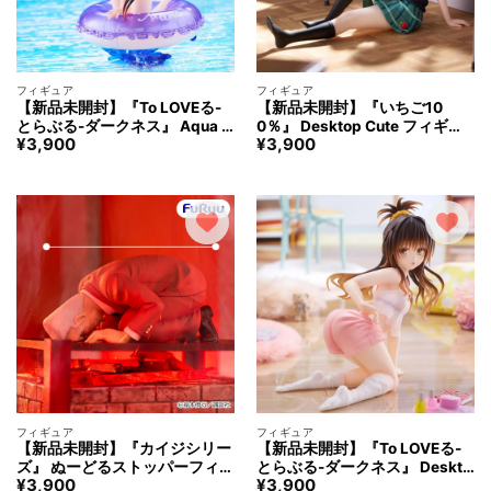
フィギュア
フィギュア
【新品未開封】『To LOVEる-
【新品未開封】『いちご10
とらぶる-ダークネス』 Aqua Fl
0％』 Desktop Cute フィギュ
¥
3,900
¥
3,900
oat Girls フィギュア ナナ
ア 西野つかさ ～制服ver.～
フィギュア
フィギュア
【新品未開封】『カイジシリー
【新品未開封】『To LOVEる-
ズ』 ぬーどるストッパーフィギ
とらぶる-ダークネス』 Deskto
¥
3,900
¥
3,900
ュア ー 利根川 ー
p Cute フィギュア 結城美柑 ～