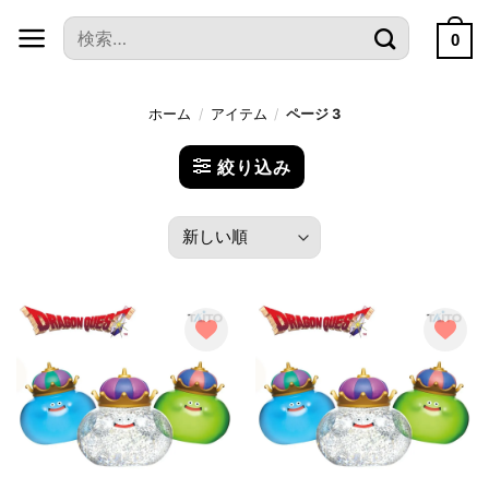
本
検
文
0
索
へ
対
ス
象:
ホーム
/
アイテム
/
ページ 3
キ
ッ
絞り込み
プ