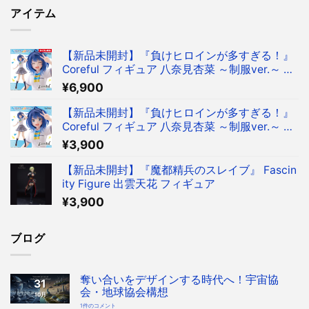
アイテム
【新品未開封】『負けヒロインが多すぎる！』
Coreful フィギュア 八奈見杏菜 ～制服ver.～ フ
ィギュア タイクレ限定
¥
6,900
【新品未開封】『負けヒロインが多すぎる！』
Coreful フィギュア 八奈見杏菜 ～制服ver.～ フ
ィギュア
¥
3,900
【新品未開封】『魔都精兵のスレイブ』 Fascin
ity Figure 出雲天花 フィギュア
¥
3,900
ブログ
奪い合いをデザインする時代へ！宇宙協
31
会・地球協会構想
10月
奪
1件のコメント