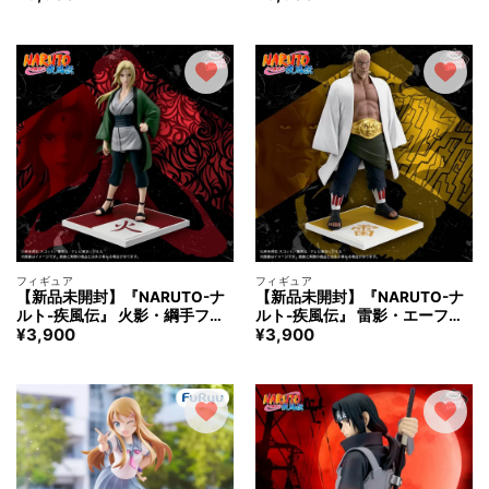
ルームウェアver.～
フィギュア
フィギュア
【新品未開封】『NARUTO-ナ
【新品未開封】『NARUTO-ナ
ルト-疾風伝』 火影・綱手フィ
ルト-疾風伝』 雷影・エーフィ
¥
3,900
¥
3,900
ギュア～五影集結…!!～
ギュア～五影集結…!!～