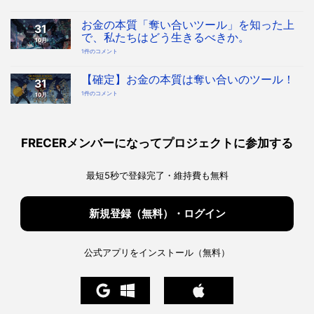
い
合
い
を
お金の本質「奪い合いツール」を知った上
31
デ
ザ
で、私たちはどう生きるべきか。
10月
イ
ン
お
1件のコメント
す
金
る
の
時
本
代
質
【確定】お金の本質は奪い合いのツール！
へ！
31
「奪
宇
い
宙
【確
1件のコメント
10月
合
協
定】
い
会・
お
ツ
地
金
ー
球
の
ル」
協
本
を
会
質
知
構
は
っ
FRECERメンバーになってプロジェクトに参加する
想
奪
た
へ
い
上
の
合
で、
い
私
の
た
最短5秒で登録完了・維持費も無料
ツ
ち
ー
は
ル！
ど
へ
う
の
生
き
新規登録（無料）・ログイン
る
べ
き
か。
へ
の
公式アプリをインストール（無料）