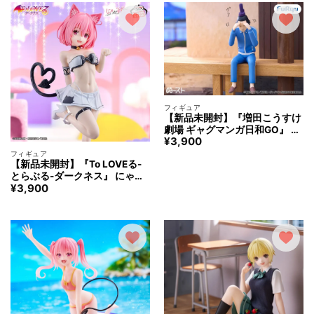
フィギュア
【新品未開封】『増田こうすけ
劇場 ギャグマンガ日和GO』 ぬ
¥
3,900
ーどるストッパーフィギュア ー
聖徳太子 ー
フィギュア
【新品未開封】『To LOVEる-
とらぶる-ダークネス』 にゃー
¥
3,900
るずこれくしょん モモ・ベリ
ア・デビルーク フィギュア