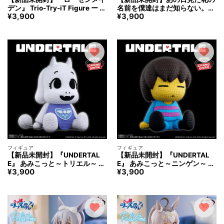
デン』 Trio-Try-iT Figure ー 翠
名前を僕達はまだ知らない。Yu
¥
3,900
¥
3,900
星石 ー フィギュア
memirize ‐本間芽衣子‐ フィギ
ュア
フィギュア
フィギュア
【新品未開封】『UNDERTAL
【新品未開封】『UNDERTAL
E』 あみこっと～トリエル～ フ
E』 あみこっと～ニンゲン～ フ
¥
3,900
¥
3,900
ィギュア
ィギュア