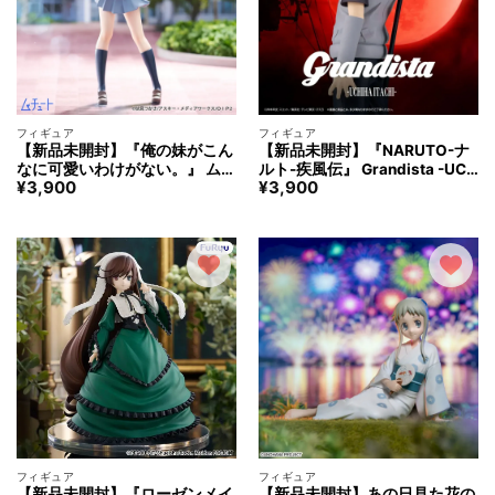
フィギュア
フィギュア
【新品未開封】『俺の妹がこん
【新品未開封】『NARUTO-ナ
なに可愛いわけがない。』 ムチ
ルト-疾風伝』 Grandista -UCH
¥
3,900
¥
3,900
ュート ー 高坂桐乃 ー フィギュ
IHA ITACHI-Ⅱ うちはいたち グ
ア
ランディスタ フィギュア
フィギュア
フィギュア
【新品未開封】『ローゼンメイ
【新品未開封】あの日見た花の