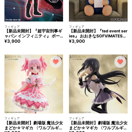
フィギュア
フィギュア
【新品未開封】『超宇宙刑事ギ
【新品未開封】『ted event ser
ャバン インフィニティ』 ポー
ies』 おおきなSOFVIMATES～
¥
3,900
¥
3,900
ジングBIGソフビ フィギュア -
テッド～ フィギュア
ギャバン・インフィニティ- フ
ィギュア
フィギュア
フィギュア
【新品未開封】劇場版 魔法少女
【新品未開封】劇場版 魔法少女
まどか☆マギカ 〈ワルプルギス
まどか☆マギカ 〈ワルプルギス