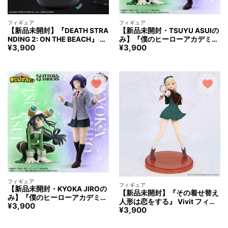
フィギュア
フィギュア
【新品未開封】『DEATH STRA
【新品未開封・TSUYU ASUIの
NDING 2: ON THE BEACH』 ぐ
み】『僕のヒーローアカデミ
¥
3,900
¥
3,900
らぐらバランスポーター フィギ
ア』 GLITTER&GLAMOURS -T
ュア
SUYU ASUI＆KYOKA JIRO- あ
すいつゆ じろうきょうか フィ
ギュア
フィギュア
フィギュア
【新品未開封・KYOKA JIROの
【新品未開封】『その着せ替え
み】『僕のヒーローアカデミ
人形は恋をする』 Vivit フィギ
¥
3,900
ア』 GLITTER&GLAMOURS -T
¥
3,900
ュア 喜多川海夢 探偵Ver. Gree
SUYU ASUI＆KYOKA JIRO- あ
n きたがわまりん フィギュア
すいつゆ じろうきょうか フィ