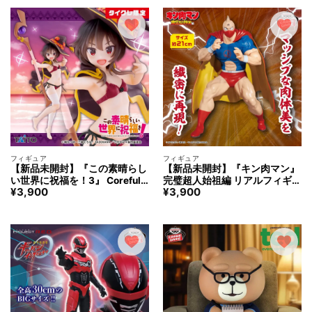
ギュア
フィギュア
フィギュア
【新品未開封】『この素晴らし
【新品未開封】『キン肉マン』
い世界に祝福を！3』 Coreful
完璧超人始祖編 リアルフィギュ
¥
3,900
¥
3,900
フィギュア めぐみん ～水着ver.
ア -キン肉マン 戦闘服ver.- フ
～ Renewal タイクレ限定
ィギュア