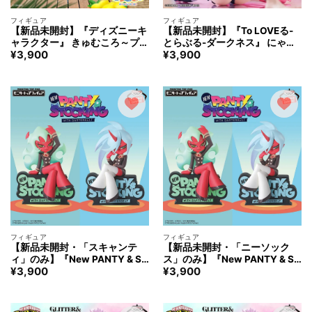
フィギュア
フィギュア
【新品未開封】『ディズニーキ
【新品未開封】『To LOVEる-
ャラクター』 きゅむころ～プア
とらぶる-ダークネス』 にゃー
¥
3,900
¥
3,900
～ フィギュア
るずこれくしょん 黒咲芽亜 フ
ィギュア
フィギュア
フィギュア
【新品未開封・「スキャンテ
【新品未開封・「ニーソック
ィ」のみ】『New PANTY & ST
ス」のみ】『New PANTY & ST
¥
3,900
¥
3,900
OCKING with GARTERBELT』
OCKING with GARTERBELT』
モニタートップフィギュア ～S
モニタートップフィギュア ～S
canty ＆ Kneesocks～フィギ
canty ＆ Kneesocks～フィギ
ュア
ュア