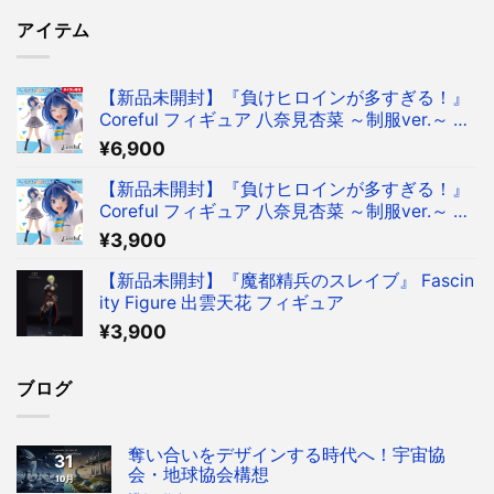
アイテム
【新品未開封】『負けヒロインが多すぎる！』
Coreful フィギュア 八奈見杏菜 ～制服ver.～ フ
ィギュア タイクレ限定
¥
6,900
【新品未開封】『負けヒロインが多すぎる！』
Coreful フィギュア 八奈見杏菜 ～制服ver.～ フ
ィギュア
¥
3,900
【新品未開封】『魔都精兵のスレイブ』 Fascin
ity Figure 出雲天花 フィギュア
¥
3,900
ブログ
奪い合いをデザインする時代へ！宇宙協
31
会・地球協会構想
10月