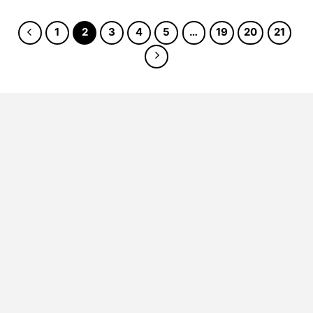
スライムベホマズン フィギュア
1
2
3
4
5
…
19
20
21