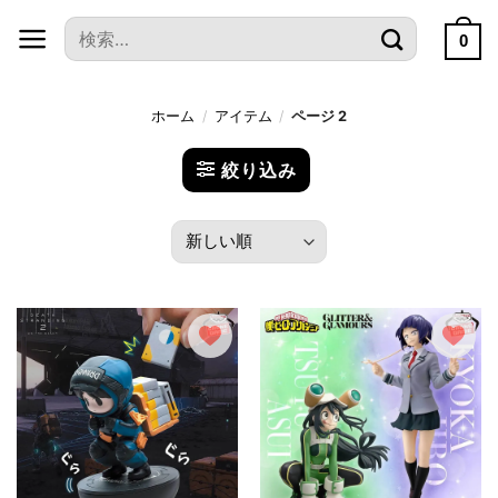
本
検
文
0
索
へ
対
ス
象:
ホーム
/
アイテム
/
ページ 2
キ
ッ
絞り込み
プ