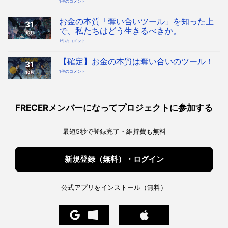
奪
1件のコメント
い
合
い
を
お金の本質「奪い合いツール」を知った上
31
デ
ザ
で、私たちはどう生きるべきか。
10月
イ
ン
お
1件のコメント
す
金
る
の
時
本
代
質
【確定】お金の本質は奪い合いのツール！
へ！
31
「奪
宇
い
宙
【確
1件のコメント
10月
合
協
定】
い
会・
お
ツ
地
金
ー
球
の
ル」
協
本
を
会
質
知
構
は
っ
FRECERメンバーになってプロジェクトに参加する
想
奪
た
へ
い
上
の
合
で、
い
私
の
た
最短5秒で登録完了・維持費も無料
ツ
ち
ー
は
ル！
ど
へ
う
の
生
き
新規登録（無料）・ログイン
る
べ
き
か。
へ
の
公式アプリをインストール（無料）