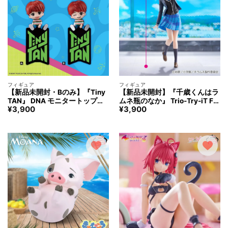
フィギュア
フィギュア
【新品未開封・Bのみ】『Tiny
【新品未開封】『千歳くんはラ
TAN』 DNA モニタートップフ
ムネ瓶のなか』 Trio-Try-iT Fig
¥
3,900
¥
3,900
ィギュア ‐j-hope- フィギュア
ure ー 七瀬 悠月 ー フィギュア