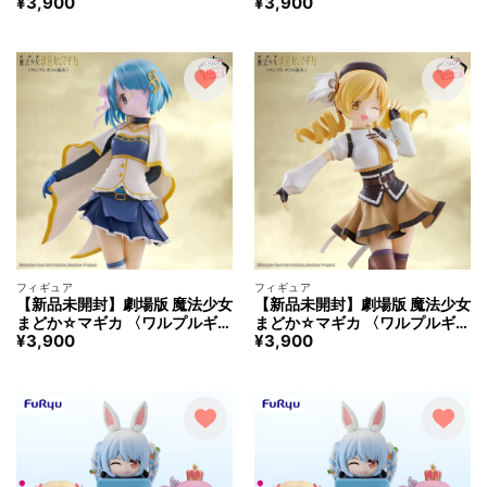
¥
3,900
¥
3,900
の廻天〉 鹿目まどか フィギュ
の廻天〉 暁美ほむら フィギュ
ア
ア
フィギュア
フィギュア
【新品未開封】劇場版 魔法少女
【新品未開封】劇場版 魔法少女
まどか☆マギカ 〈ワルプルギス
まどか☆マギカ 〈ワルプルギス
¥
3,900
¥
3,900
の廻天〉 美樹さやか フィギュ
の廻天〉 巴マミ フィギュア
ア