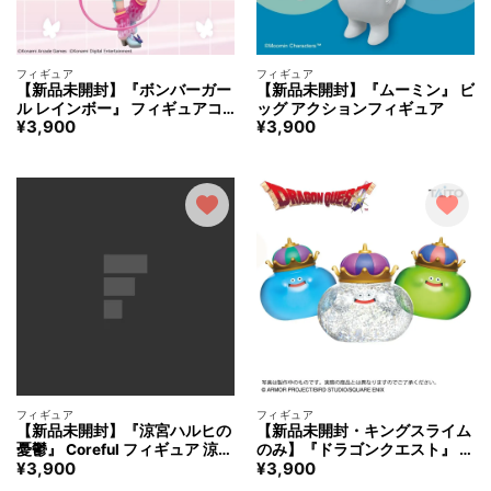
フィギュア
フィギュア
【新品未開封】『ボンバーガー
【新品未開封】『ムーミン』 ビ
ル レインボー』 フィギュアコ
ッグ アクションフィギュア
¥
3,900
¥
3,900
レクション 最愛チアモ フィギ
ュア
フィギュア
フィギュア
【新品未開封】『涼宮ハルヒの
【新品未開封・キングスライム
憂鬱』 Coreful フィギュア 涼宮
のみ】『ドラゴンクエスト』 A
¥
3,900
¥
3,900
ハルヒ フィギュア
M ビッグクリアフィギュア キ
ングスライム ＆メタルキング＆