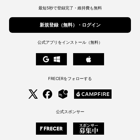
い
私
の
た
最短5秒で登録完了・維持費も無料
ツ
ち
ー
は
ル！
ど
へ
う
の
生
き
新規登録（無料）・ログイン
る
べ
き
か。
へ
の
公式アプリをインストール（無料）
FRECERをフォローする
公式スポンサー