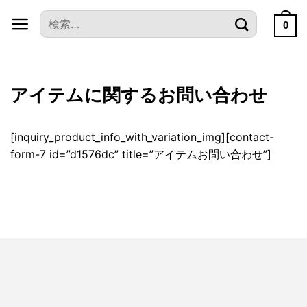
本
検
文
0
索
へ
対
ス
象:
キ
アイテムに関するお問い合わせ
ッ
プ
[inquiry_product_info_with_variation_img][contact-
form-7 id=”d1576dc” title=”アイテムお問い合わせ”]