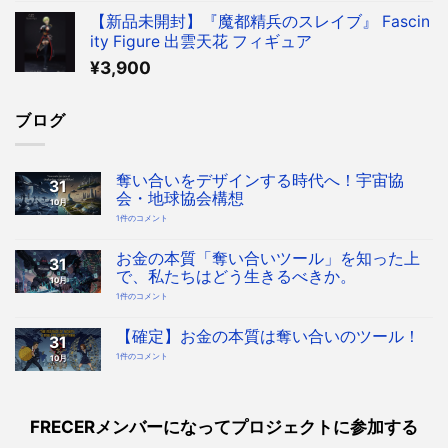
【新品未開封】『魔都精兵のスレイブ』 Fascin
ity Figure 出雲天花 フィギュア
¥
3,900
ブログ
奪い合いをデザインする時代へ！宇宙協
31
会・地球協会構想
10月
奪
1件のコメント
い
合
い
を
お金の本質「奪い合いツール」を知った上
31
デ
ザ
で、私たちはどう生きるべきか。
10月
イ
ン
お
1件のコメント
す
金
る
の
時
本
代
質
【確定】お金の本質は奪い合いのツール！
へ！
31
「奪
宇
い
宙
【確
1件のコメント
10月
合
協
定】
い
会・
お
ツ
地
金
ー
球
の
ル」
協
本
を
会
質
知
構
は
っ
FRECERメンバーになってプロジェクトに参加する
想
奪
た
へ
い
上
の
合
で、