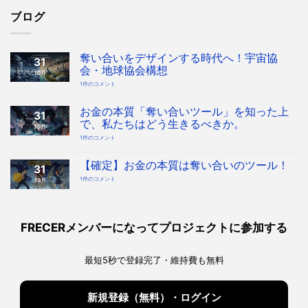
ブログ
奪い合いをデザインする時代へ！宇宙協
31
会・地球協会構想
10月
奪
1件のコメント
い
合
い
を
お金の本質「奪い合いツール」を知った上
31
デ
ザ
で、私たちはどう生きるべきか。
10月
イ
ン
お
1件のコメント
す
金
る
の
時
本
代
質
【確定】お金の本質は奪い合いのツール！
へ！
31
「奪
宇
い
宙
【確
1件のコメント
10月
合
協
定】
い
会・
お
ツ
地
金
ー
球
の
ル」
協
本
を
会
質
知
構
は
っ
FRECERメンバーになってプロジェクトに参加する
想
奪
た
へ
い
上
の
合
で、
い
私
の
た
最短5秒で登録完了・維持費も無料
ツ
ち
ー
は
ル！
ど
へ
う
の
生
き
新規登録（無料）・ログイン
る
べ