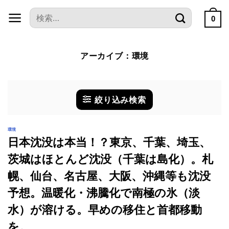
本
検
文
0
索
へ
対
ス
象:
アーカイブ：
環境
キ
ッ
プ
絞り込み検索
環境
日本沈没は本当！？東京、千葉、埼玉、
茨城はほとんど沈没（千葉は島化）。札
幌、仙台、名古屋、大阪、沖縄等も沈没
予想。温暖化・沸騰化で南極の氷（淡
水）が溶ける。早めの移住と首都移動
を。