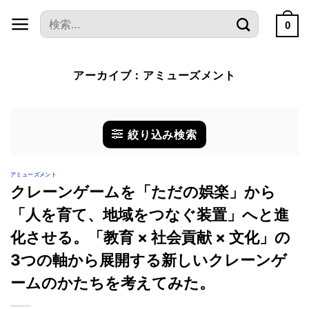
本
検
文
0
索
へ
対
ス
象:
アーカイブ：
アミューズメント
キ
ッ
プ
絞り込み検索
アミューズメント
クレーンゲームを「ただの娯楽」から
「人を育て、地域をつなぐ装置」へと進
化させる。「教育 × 社会貢献 × 文化」の
3つの軸から展開する新しいクレーンゲ
ームのかたちを考えてみた。