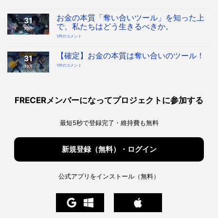
い
合
い
を
お金の本質「奪い合いツール」を知った上
31
デ
ザ
で、私たちはどう生きるべきか。
10月
イ
ン
お
1件のコメント
す
金
る
の
時
本
代
質
【確定】お金の本質は奪い合いのツール！
へ！
31
「奪
宇
い
宙
【確
1件のコメント
10月
合
協
定】
い
会・
お
ツ
地
金
ー
球
の
ル」
協
本
を
会
質
知
構
は
っ
FRECERメンバーになってプロジェクトに参加する
想
奪
た
へ
い
上
の
合
で、
い
私
の
た
最短5秒で登録完了・維持費も無料
ツ
ち
ー
は
ル！
ど
へ
う
の
生
き
新規登録（無料）・ログイン
る
べ
き
か。
へ
の
公式アプリをインストール（無料）