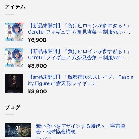
アイテム
【新品未開封】『負けヒロインが多すぎる！』
Coreful フィギュア 八奈見杏菜 ～制服ver.～ フ
ィギュア タイクレ限定
¥
6,900
【新品未開封】『負けヒロインが多すぎる！』
Coreful フィギュア 八奈見杏菜 ～制服ver.～ フ
ィギュア
¥
3,900
【新品未開封】『魔都精兵のスレイブ』 Fascin
ity Figure 出雲天花 フィギュア
¥
3,900
ブログ
奪い合いをデザインする時代へ！宇宙協
31
会・地球協会構想
10月
奪
1件のコメント