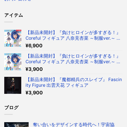
アイテム
【新品未開封】『負けヒロインが多すぎる！』
Coreful フィギュア 八奈見杏菜 ～制服ver.～ フ
ィギュア タイクレ限定
¥
6,900
【新品未開封】『負けヒロインが多すぎる！』
Coreful フィギュア 八奈見杏菜 ～制服ver.～ フ
ィギュア
¥
3,900
【新品未開封】『魔都精兵のスレイブ』 Fascin
ity Figure 出雲天花 フィギュア
¥
3,900
ブログ
奪い合いをデザインする時代へ！宇宙協
31