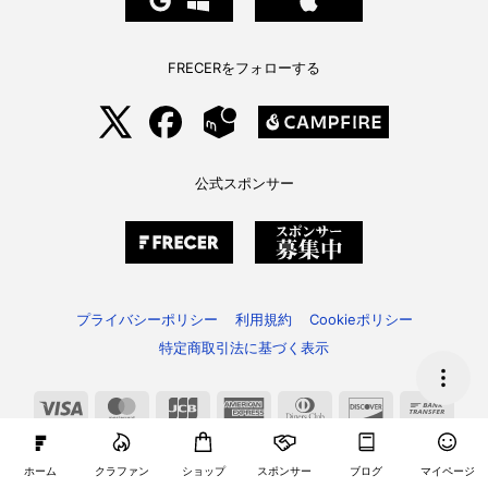
FRECERをフォローする
公式スポンサー
プライバシーポリシー
利用規約
Cookieポリシー
特定商取引法に基づく表示
Visa
MasterCard
JCB
American
Dinners
Discover
Bank
Express
Club
Trans
ホーム
クラファン
ショップ
スポンサー
ブログ
マイページ