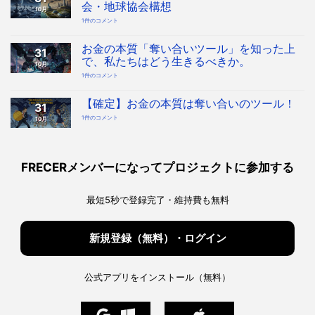
会・地球協会構想
10月
奪
1件のコメント
い
合
い
を
お金の本質「奪い合いツール」を知った上
31
デ
ザ
で、私たちはどう生きるべきか。
10月
イ
ン
お
1件のコメント
す
金
る
の
時
本
代
質
【確定】お金の本質は奪い合いのツール！
へ！
31
「奪
宇
い
宙
【確
1件のコメント
10月
合
協
定】
い
会・
お
ツ
地
金
ー
球
の
ル」
協
本
を
会
質
知
構
は
っ
FRECERメンバーになってプロジェクトに参加する
想
奪
た
へ
い
上
の
合
で、
い
私
の
た
最短5秒で登録完了・維持費も無料
ツ
ち
ー
は
ル！
ど
へ
う
の
生
き
新規登録（無料）・ログイン
る
べ
き
か。
へ
の
公式アプリをインストール（無料）