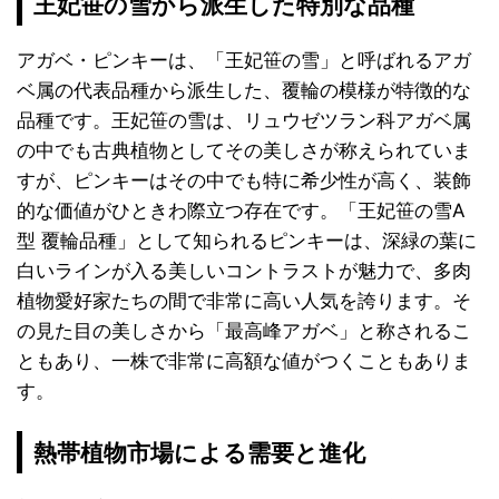
王妃笹の雪から派生した特別な品種
アガベ・ピンキーは、「王妃笹の雪」と呼ばれるアガ
ベ属の代表品種から派生した、覆輪の模様が特徴的な
品種です。王妃笹の雪は、リュウゼツラン科アガベ属
の中でも古典植物としてその美しさが称えられていま
すが、ピンキーはその中でも特に希少性が高く、装飾
的な価値がひときわ際立つ存在です。「王妃笹の雪A
型 覆輪品種」として知られるピンキーは、深緑の葉に
白いラインが入る美しいコントラストが魅力で、多肉
植物愛好家たちの間で非常に高い人気を誇ります。そ
の見た目の美しさから「最高峰アガベ」と称されるこ
ともあり、一株で非常に高額な値がつくこともありま
す。
熱帯植物市場による需要と進化