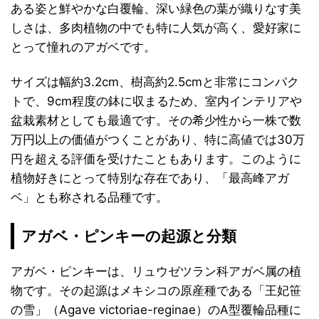
ある姿と鮮やかな白覆輪、深い緑色の葉が織りなす美
しさは、多肉植物の中でも特に人気が高く、愛好家に
とって憧れのアガベです。
サイズは幅約3.2cm、樹高約2.5cmと非常にコンパク
トで、9cm程度の鉢に収まるため、室内インテリアや
盆栽素材としても最適です。その希少性から一株で数
万円以上の価値がつくことがあり、特に高値では30万
円を超える評価を受けたこともあります。このように
植物好きにとって特別な存在であり、「最高峰アガ
ベ」とも称される品種です。
アガベ・ピンキーの起源と分類
アガベ・ピンキーは、リュウゼツラン科アガベ属の植
物です。その起源はメキシコの原産種である「王妃笹
の雪」（Agave victoriae-reginae）のA型覆輪品種に