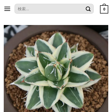
本
検
文
0
索
へ
対
ス
象:
キ
ッ
プ