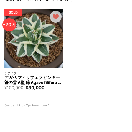
SOLD
-20%
チタノタ
アガベ フィリフェラ ピンキー
笹の雪 A型 錦 Agave filifera va
元
現
¥
100,000
¥
80,000
r. compacta ‘Pinky’
の
在
価
の
格
価
は
格
Source：https://pinterest.com/
¥100,000
は
で
¥80,000
す。
で
す。