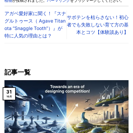
植物
が投稿されました。
パーマリンク
をブックマークしてください。
アガベ愛好家に聞く！『スナ
サボテンを枯らさない！初心
グルトゥース（ Agave Titan
者でも失敗しない育て方の基
ota “Snaggle Tooth”）』が
本とコツ【体験談あり】
特に人気の理由とは？
記事一覧
31
10月