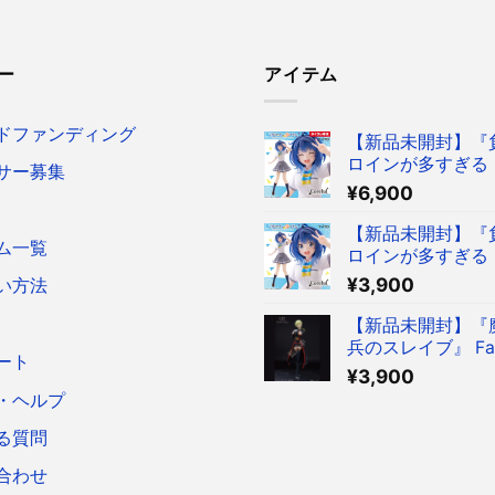
ー
アイテム
ドファンディング
【新品未開封】『
ロインが多すぎる！
サー募集
reful フィギュア
¥
6,900
菜 ～制服ver.～ 
ア タイクレ限定
【新品未開封】『
ム一覧
ロインが多すぎる！
reful フィギュア
¥
3,900
い方法
菜 ～制服ver.～ 
ア
【新品未開封】『
兵のスレイブ』 Fasc
ート
Figure 出雲天花
¥
3,900
ア
・ヘルプ
る質問
合わせ