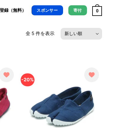
/ 登録（無料）
スポンサー
寄付
0
最
全 5 件を表示
新
順
-20%