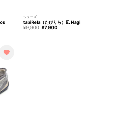
+
シューズ
os
tabiRela（たびりら）凪 Nagi
元
現
¥
9,900
¥
7,900
の
在
価
の
格
価
は
格
¥9,900
は
で
¥7,900
す。
で
す。