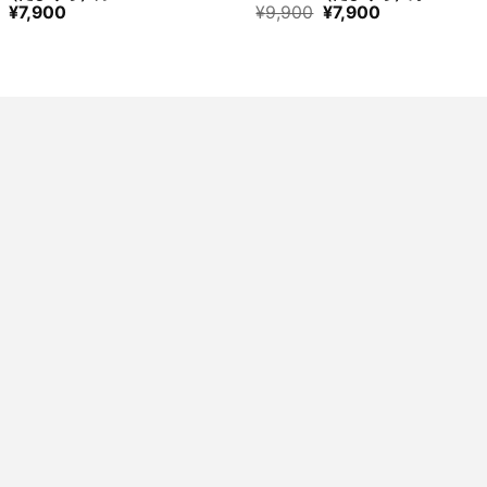
元
現
元
現
¥
7,900
¥
9,900
¥
7,900
の
在
の
在
価
の
価
の
格
価
格
価
は
格
は
格
¥9,900
は
¥9,900
は
で
¥7,900
で
¥7,900
す。
で
す。
で
す。
す。