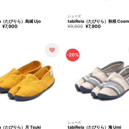
+
シューズ
ela（たびりら）烏城 Ujo
tabiRela（たびりら）秋桜 Cosm
元
現
元
現
¥
7,900
¥
9,900
¥
7,900
の
在
の
在
価
の
価
の
格
価
格
価
は
格
は
格
¥9,900
は
¥9,900
は
で
¥7,900
で
¥7,900
す。
で
す。
で
-20%
す。
す。
+
シューズ
ela（たびりら）月 Tsuki
tabiRela（たびりら）海 Umi