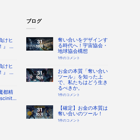
ブログ
奪い合いをデザインす
負けヒ
31
る時代へ！宇宙協会・
』 Co
10月
地球協会構想
 八奈見杏
奪
1件のコメント
フィギュ
い
負けヒ
合
い
お金の本質「奪い合い
』 Co
31
を
ツール」を知った上
10月
 八奈見杏
デ
で、私たちはどう生き
ザ
フィギュ
イ
るべきか。
ン
魔都精
す
お
1件のコメント
inity
る
金
時
の
 フィギュ
代
本
【確定】お金の本質は
31
へ！
質
奪い合いのツール！
10月
宇
「奪
宙
い
【確
1件のコメント
協
合
定】
会・
い
お
地
ツ
金
球
ー
の
協
ル」