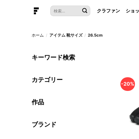
本
検
クラファン
ショ
文
索
へ
対
ス
象:
キ
ホーム
/
アイテム 靴サイズ
/
26.5cm
ッ
プ
キーワード検索
カテゴリー
-20%
作品
ブランド