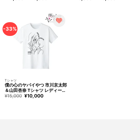
格
格
シャツ ユニセックス アルマビ
Tシャツ ユニセックス アルマビ
帯:
帯:
アンカ Anohana：The Flower
アンカ Anohana：The Flower
¥15,000
¥15,000
–
–
We Saw That Day Naruko Anjo
We Saw That Day Meiko Honm
¥16,000
¥16,000
T-shirt Unisex arma bianca
a T-shirt Unisex arma bianca
-33%
Tシャツ
僕の心のヤバイやつ 市川京太郎
＆山田杏奈 Tシャツ レディース
元
現
¥
15,000
¥
10,000
アルマビアンカ The Dangers i
の
在
n My Heart Kyotaro Ichikawa
価
の
＆ Anna Yamada T-shirt Wom
格
価
は
格
en arma bianca
¥15,000
は
で
¥10,000
す。
で
す。