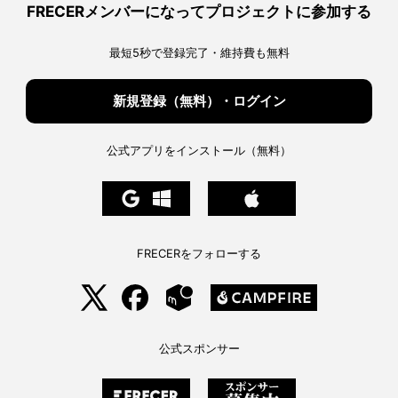
構
は
っ
FRECERメンバーになってプロジェクトに参加する
想
奪
た
へ
い
上
の
合
で、
い
私
の
た
最短5秒で登録完了・維持費も無料
ツ
ち
ー
は
ル！
ど
へ
う
の
生
き
新規登録（無料）・ログイン
る
べ
き
か。
へ
の
公式アプリをインストール（無料）
FRECERをフォローする
公式スポンサー