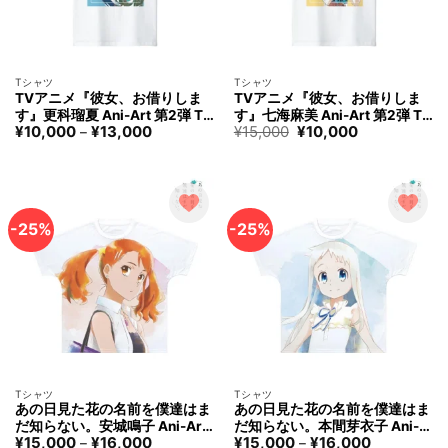
Tシャツ
Tシャツ
TVアニメ『彼女、お借りしま
TVアニメ『彼女、お借りしま
す』更科瑠夏 Ani-Art 第2弾 T
す』七海麻美 Ani-Art 第2弾 T
価
元
現
¥
10,000
¥
13,000
¥
15,000
¥
10,000
シャツ レディース アルマビア
シャツ レディース アルマビア
–
格
の
在
ンカ Rent-A-Girlfriend Ruka S
ンカ Rent-A-Girlfriend Mami N
帯:
価
の
arashina T-shirt Women arma
anami T-shirt Women arma bi
¥10,000
格
価
–
は
格
bianca
anca
¥13,000
¥15,000
は
で
¥10,000
す。
で
-25%
-25%
す。
Tシャツ
Tシャツ
あの日見た花の名前を僕達はま
あの日見た花の名前を僕達はま
だ知らない。安城鳴子 Ani-Art
だ知らない。本間芽衣子 Ani-A
価
価
¥
15,000
¥
16,000
¥
15,000
¥
16,000
aqua label フルグラフィックT
rt aqua label フルグラフィック
–
–