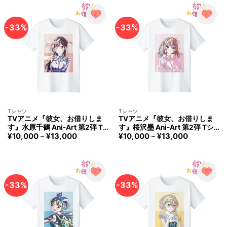
–
bianca
¥13,000
-33%
-33%
Tシャツ
Tシャツ
TVアニメ『彼女、お借りしま
TVアニメ『彼女、お借りしま
す』水原千鶴 Ani-Art 第2弾 T
す』桜沢墨 Ani-Art 第2弾 Tシ
価
価
¥
10,000
¥
13,000
¥
10,000
¥
13,000
シャツ レディース アルマビア
ャツ レディース アルマビアン
–
–
格
格
ンカ Rent-A-Girlfriend Chizur
カ Rent-A-Girlfriend Sumi Sak
帯:
帯:
u Mizuhara T-shirt Women ar
urasawa T-shirt Women arma
¥10,000
¥10,000
–
–
ma bianca
bianca
¥13,000
¥13,000
-33%
-33%