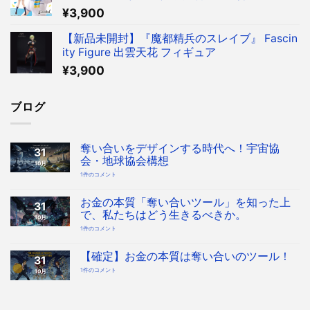
ィギュア
¥
3,900
【新品未開封】『魔都精兵のスレイブ』 Fascin
ity Figure 出雲天花 フィギュア
¥
3,900
ブログ
奪い合いをデザインする時代へ！宇宙協
31
会・地球協会構想
10月
奪
1件のコメント
い
合
い
を
お金の本質「奪い合いツール」を知った上
31
デ
ザ
で、私たちはどう生きるべきか。
10月
イ
ン
お
1件のコメント
す
金
る
の
時
本
代
質
【確定】お金の本質は奪い合いのツール！
へ！
31
「奪
宇
い
宙
【確
1件のコメント
10月
合
協
定】
い
会・
お
ツ
地
金
ー
球
の
ル」
協
本
を
会
質
知