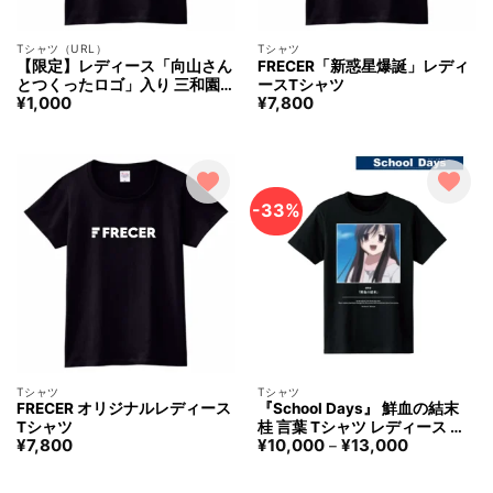
Tシャツ（URL）
Tシャツ
【限定】レディース「向山さん
FRECER「新惑星爆誕」レディ
とつくったロゴ」入り 三和園プ
ースTシャツ
¥
1,000
¥
7,800
ロジェクトバナーTシャツ URL
-33%
Tシャツ
Tシャツ
FRECER オリジナルレディース
『School Days』 鮮血の結末
Tシャツ
桂 言葉 Tシャツ レディース ア
価
¥
7,800
¥
10,000
¥
13,000
ルマビアンカ School Days Sen
–
格
ketsunoketsumatsu Kotonoha
帯:
Katsura T-shirt Women arma
¥10,000