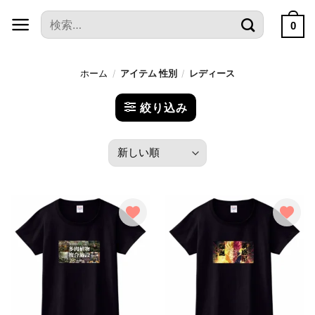
本
検
文
0
索
へ
対
ス
象:
ホーム
/
アイテム 性別
/
レディース
キ
ッ
絞り込み
プ