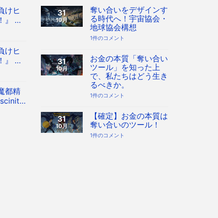
奪い合いをデザインす
負けヒ
31
る時代へ！宇宙協会・
』 Co
10月
地球協会構想
 八奈見杏
奪
1件のコメント
フィギュ
い
負けヒ
合
い
お金の本質「奪い合い
』 Co
31
を
ツール」を知った上
10月
 八奈見杏
デ
で、私たちはどう生き
ザ
フィギュ
イ
るべきか。
ン
魔都精
す
お
1件のコメント
inity
る
金
時
の
 フィギュ
代
本
【確定】お金の本質は
31
へ！
質
奪い合いのツール！
10月
宇
「奪
宙
い
【確
1件のコメント
協
合
定】
会・
い
お
地
ツ
金
球
ー
の
協
ル」
本
会
を
質
構
知
は
想
っ
奪
へ
た
い
の
上
合
で、
い
私
の
た
ツ