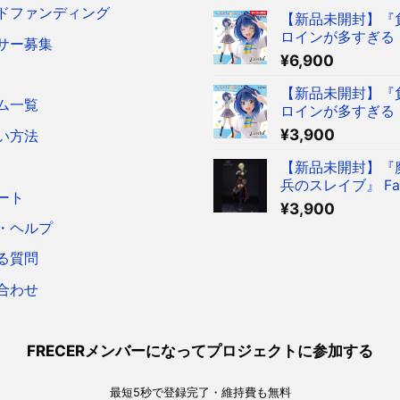
ドファンディング
【新品未開封】『
ロインが多すぎる！
サー募集
reful フィギュア
¥
6,900
菜 ～制服ver.～ 
ア タイクレ限定
【新品未開封】『
ム一覧
ロインが多すぎる！
reful フィギュア
¥
3,900
い方法
菜 ～制服ver.～ 
ア
【新品未開封】『
兵のスレイブ』 Fasc
ート
Figure 出雲天花
¥
3,900
ア
・ヘルプ
る質問
合わせ
FRECERメンバーになってプロジェクトに参加する
最短5秒で登録完了・維持費も無料