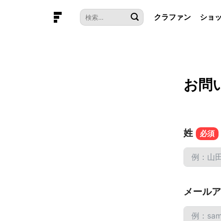
本
検
クラファン
ショ
文
索
へ
対
ス
象:
キ
ッ
プ
お問
姓
メールア