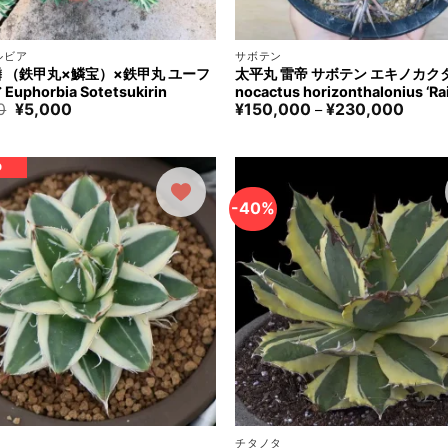
+
ルビア
サボテン
 （鉄甲丸×鱗宝）×鉄甲丸 ユーフ
太平丸 雷帝 サボテン エキノカクタス
uphorbia Sotetsukirin
nocactus horizonthalonius ‘Rai
元
現
価
0
¥
5,000
¥
150,000
¥
230,000
–
の
在
格
価
の
帯:
格
価
¥150,
は
格
–
D
¥10,000
は
¥230,
で
¥5,000
す。
で
-40%
す。
+
チタノタ