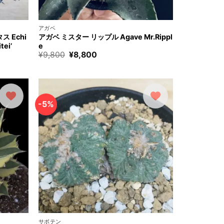
+
アガベ
 Echi
アガベ ミスター リップル Agave Mr.Rippl
tei’
e
元
現
¥
9,800
¥
8,800
の
在
価
の
000
格
価
は
格
000
¥9,800
は
で
¥8,800
す。
で
-5%
す。
+
サボテン