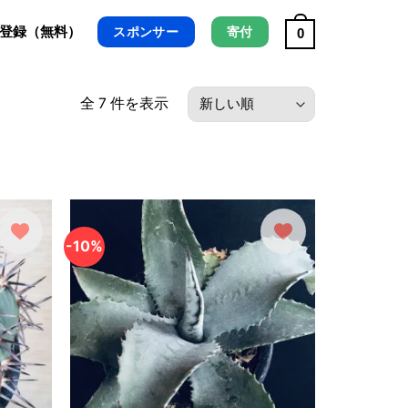
/ 登録（無料）
スポンサー
寄付
0
最
全 7 件を表示
新
順
-10%