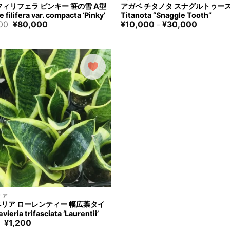
フィリフェラ ピンキー 笹の雪 A型
アガベ チタノタ スナグルトゥース 
 filifera var. compacta ‘Pinky’
Titanota “Snaggle Tooth”
元
現
価
00
¥
80,000
¥
10,000
¥
30,000
–
の
在
格
価
の
帯:
格
価
¥10,000
は
格
–
¥100,000
は
¥30,000
で
¥80,000
す。
で
す。
リア
リア ローレンティー 幅広葉タイ
ieria trifasciata ‘Laurentii’
元
現
¥
1,200
の
在