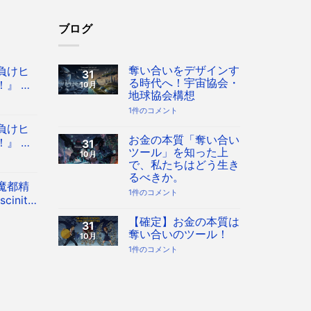
ブログ
奪い合いをデザインす
負けヒ
31
る時代へ！宇宙協会・
』 Co
10月
地球協会構想
 八奈見杏
奪
1件のコメント
フィギュ
い
負けヒ
合
い
お金の本質「奪い合い
』 Co
31
を
ツール」を知った上
10月
 八奈見杏
デ
で、私たちはどう生き
ザ
フィギュ
イ
るべきか。
ン
魔都精
す
お
1件のコメント
inity
る
金
時
の
 フィギュ
代
本
【確定】お金の本質は
31
へ！
質
奪い合いのツール！
10月
宇
「奪
宙
い
【確
1件のコメント
協
合
定】
会・
い
お
地
ツ
金
球
ー
の
協
ル」
本
会
を
質
構
知