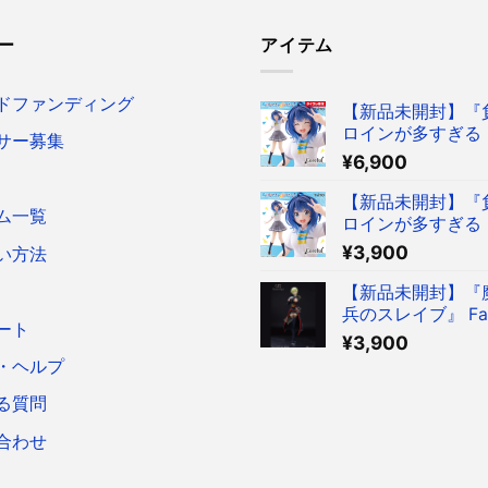
ー
アイテム
ドファンディング
【新品未開封】『
ロインが多すぎる！
サー募集
reful フィギュア
¥
6,900
菜 ～制服ver.～ 
ア タイクレ限定
【新品未開封】『
ム一覧
ロインが多すぎる！
reful フィギュア
¥
3,900
い方法
菜 ～制服ver.～ 
ア
【新品未開封】『
兵のスレイブ』 Fasc
ート
Figure 出雲天花
¥
3,900
ア
・ヘルプ
る質問
合わせ