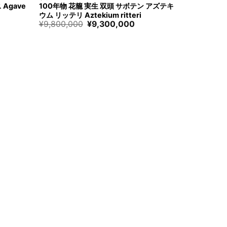
Agave
100年物 花籠 実生 双頭 サボテン アズテキ
ウム リッテリ Aztekium ritteri
元
現
¥
9,800,000
¥
9,300,000
の
在
価
の
格
価
は
格
¥9,800,000
は
で
¥9,300,000
す。
で
す。