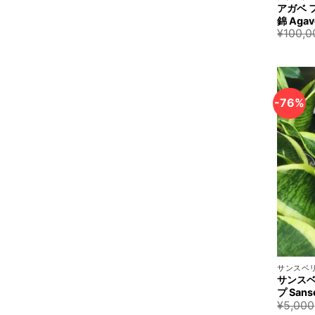
アガベ 
錦 Agave
¥
100,0
-76%
+
サンスベ
サンスベ
プ Sansev
¥
5,000