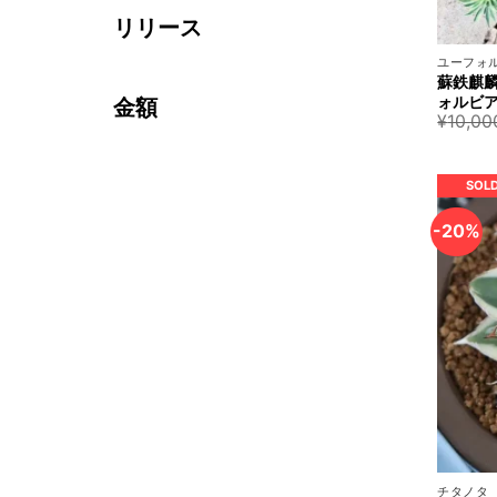
リリース
+
ユーフォ
蘇鉄麒麟
ォルビア E
金額
¥
10,00
SOL
-20%
+
チタノタ