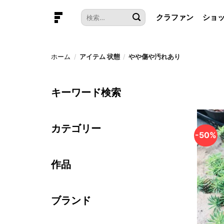
本
検
クラファン
ショ
文
索
へ
対
ス
象:
キ
ホーム
/
アイテム 状態
/
やや傷や汚れあり
ッ
プ
キーワード検索
カテゴリー
-50%
作品
ブランド