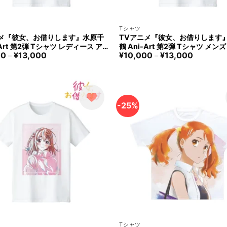
+
Tシャツ
ニメ『彼女、お借りします』水原千
TVアニメ『彼女、お借りします
-Art 第2弾 Tシャツ レディース ア
鶴 Ani-Art 第2弾 Tシャツ メン
価
価
00
¥
13,000
¥
10,000
¥
13,000
 Rent-A-Girlfriend Chizur
ビアンカ Rent-A-Girlfriend Chi
–
–
格
格
ara T-shirt Women arma bianc
zuhara T-shirt Men arma bian
帯:
帯:
¥10,000
¥10,000
–
–
¥13,000
¥13,000
-25%
+
Tシャツ