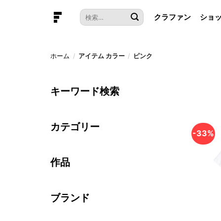
本
検
クラファン
ショ
文
索
へ
対
ス
象:
キ
ホーム
/
アイテム カラー
/
ピンク
ッ
プ
キーワード検索
カテゴリー
-33%
作品
ブランド