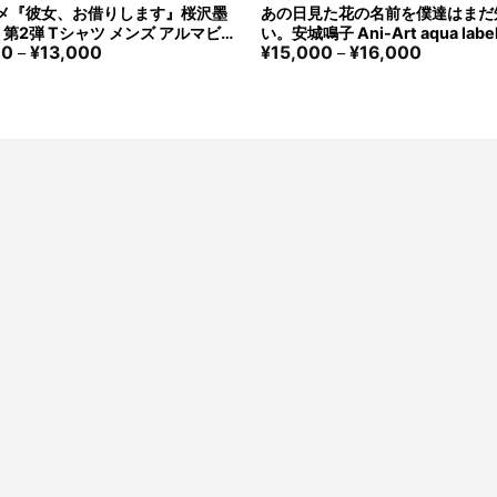
ニメ『彼女、お借りします』桜沢墨
あの日見た花の名前を僕達はまだ
rt 第2弾 Tシャツ メンズ アルマビア
い。安城鳴子 Ani-Art aqua lab
価
価
00
¥
13,000
¥
15,000
¥
16,000
t-A-Girlfriend Sumi Sakurasa
ラフィックTシャツ ユニセックス
–
–
格
格
irt Men arma bianca
アンカ Anohana：The Flower 
帯:
帯:
That Day Naruko Anjo T-shirt 
¥10,000
¥15,000
rma bianca
–
–
¥13,000
¥16,000