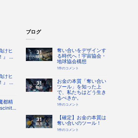
ブログ
奪い合いをデザインす
負けヒ
31
る時代へ！宇宙協会・
』 Co
10月
地球協会構想
 八奈見杏
奪
1件のコメント
フィギュ
い
負けヒ
合
い
お金の本質「奪い合い
』 Co
31
を
ツール」を知った上
10月
 八奈見杏
デ
で、私たちはどう生き
ザ
フィギュ
イ
るべきか。
ン
魔都精
す
お
1件のコメント
inity
る
金
時
の
 フィギュ
代
本
【確定】お金の本質は
31
へ！
質
奪い合いのツール！
10月
宇
「奪
宙
い
【確
1件のコメント
協
合
定】
会・
い
お