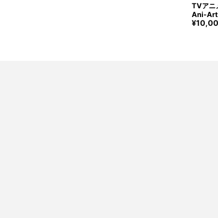
TVア
Ani-A
¥
10,0
ンカ Ren
wa T-sh