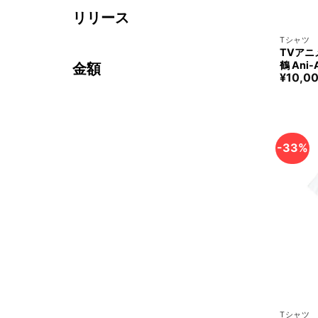
リリース
+
Tシャツ
TVア
鶴 Ani
金額
¥
10,0
ルマビアンカ
u Mizuh
a
-33%
+
Tシャツ