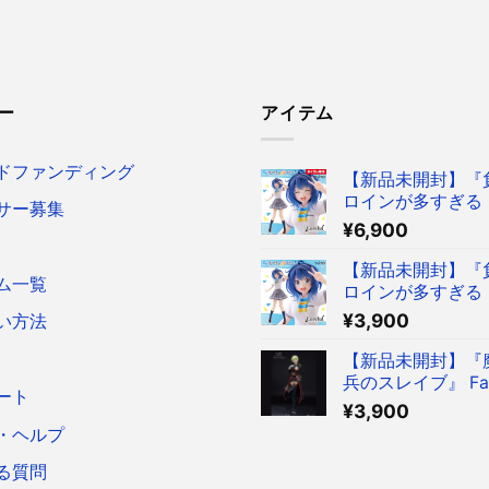
ー
アイテム
ドファンディング
【新品未開封】『
ロインが多すぎる！
サー募集
reful フィギュア
¥
6,900
菜 ～制服ver.～ 
ア タイクレ限定
【新品未開封】『
ム一覧
ロインが多すぎる！
reful フィギュア
¥
3,900
い方法
菜 ～制服ver.～ 
ア
【新品未開封】『
兵のスレイブ』 Fasc
ート
Figure 出雲天花
¥
3,900
ア
・ヘルプ
る質問