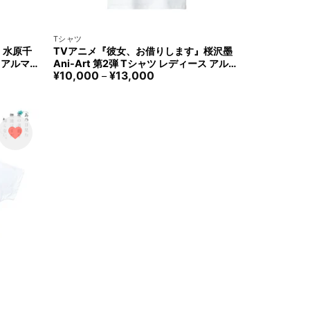
+
Tシャツ
』水原千
TVアニメ『彼女、お借りします』桜沢墨
ズ アルマ
Ani-Art 第2弾 Tシャツ レディース アルマ
価
¥
10,000
¥
13,000
zuru Mi
ビアンカ Rent-A-Girlfriend Sumi Sakur
–
格
ca
asawa T-shirt Women arma bianca
帯:
¥10,000
–
¥13,000