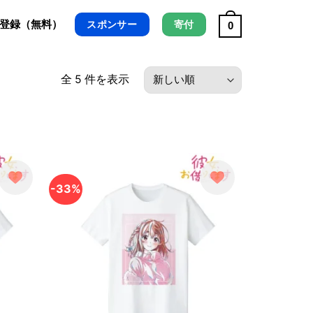
/ 登録（無料）
スポンサー
寄付
0
最
全 5 件を表示
新
順
-33%