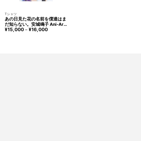
Tシャツ
あの日見た花の名前を僕達はま
だ知らない。安城鳴子 Ani-Art
価
¥
15,000
¥
16,000
aqua label フルグラフィックT
–
格
シャツ ユニセックス アルマビ
帯:
アンカ Anohana：The Flower
¥15,000
–
We Saw That Day Naruko Anjo
¥16,000
T-shirt Unisex arma bianca