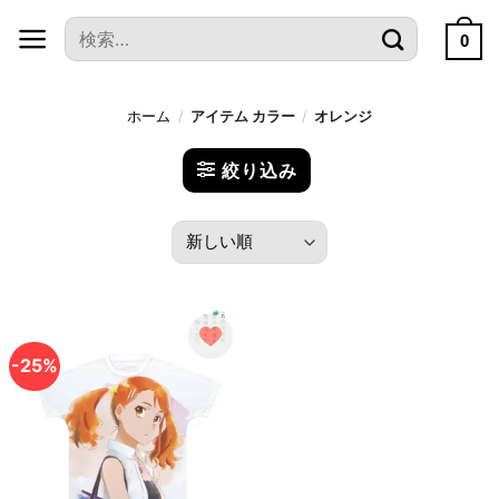
本
検
文
0
索
へ
対
ス
象:
ホーム
/
アイテム カラー
/
オレンジ
キ
ッ
絞り込み
プ
-25%