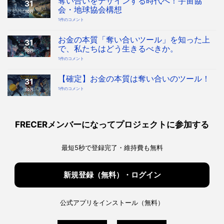
奪い合いをデザインする時代へ！宇宙協
31
会・地球協会構想
10月
奪
1件のコメント
い
合
い
を
お金の本質「奪い合いツール」を知った上
31
デ
ザ
で、私たちはどう生きるべきか。
10月
イ
ン
お
1件のコメント
す
金
る
の
時
本
代
質
【確定】お金の本質は奪い合いのツール！
へ！
31
「奪
宇
い
宙
【確
1件のコメント
10月
合
協
定】
い
会・
お
ツ
地
金
ー
球
の
ル」
協
本
を
会
質
知
構
は
っ
FRECERメンバーになってプロジェクトに参加する
想
奪
た
へ
い
上
の
合
で、
い
私
の
た
最短5秒で登録完了・維持費も無料
ツ
ち
ー
は
ル！
ど
へ
う
の
生
き
新規登録（無料）・ログイン
る
べ
き
か。
へ
の
公式アプリをインストール（無料）