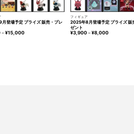
+
ア
フィギュア
年9月登場予定 プライズ 販売・プレ
2025年8月登場予定 プライズ 
ゼント
価
価
0
¥
15,000
¥
3,900
¥
8,000
–
–
格
格
帯:
帯:
¥3,900
¥3,900
–
–
¥15,000
¥8,000