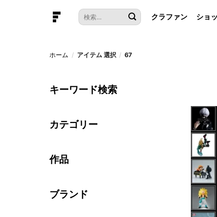
本
検
クラファン
ショ
文
索
へ
対
ス
象:
キ
ホーム
/
アイテム 選択
/
67
ッ
プ
キーワード検索
カテゴリー
作品
ブランド