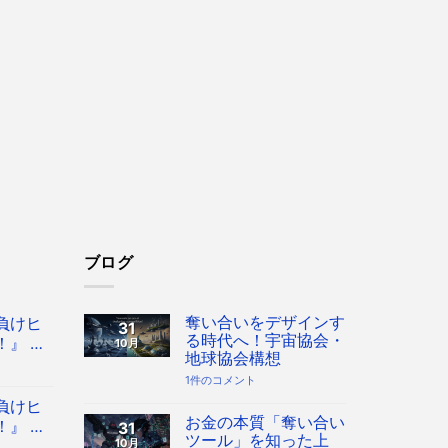
ブログ
奪い合いをデザインす
負けヒ
31
る時代へ！宇宙協会・
』 Co
10月
地球協会構想
 八奈見杏
奪
1件のコメント
フィギュ
い
負けヒ
合
い
お金の本質「奪い合い
』 Co
31
を
ツール」を知った上
10月
 八奈見杏
デ