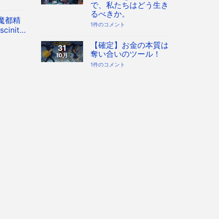
で、私たちはどう生き
ザ
フィギュ
イ
るべきか。
ン
魔都精
す
お
1件のコメント
inity
る
金
時
の
 フィギュ
代
本
【確定】お金の本質は
31
へ！
質
奪い合いのツール！
10月
宇
「奪
宙
い
【確
1件のコメント
協
合
定】
会・
い
お
地
ツ
金
球
ー
の
協
ル」
本
会
を
質
構
知
は
想
っ
奪
へ
た
い
の
上
合
で、
い
私
の
た
ツ
ち
ー
は
ル！
ど
へ
う
の
生
き
る
べ
き
か。
へ