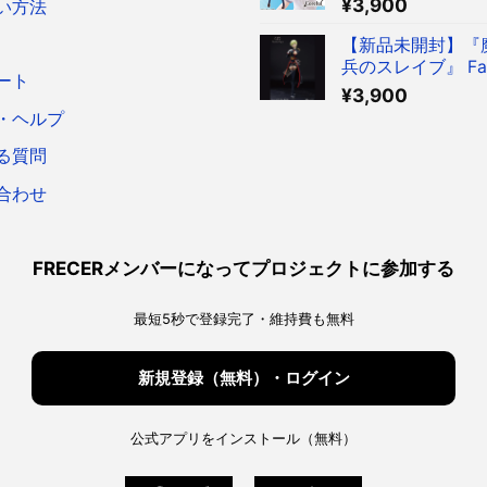
¥
3,900
い方法
菜 ～制服ver.～ 
ア
【新品未開封】『
兵のスレイブ』 Fasc
ート
Figure 出雲天花
¥
3,900
ア
・ヘルプ
る質問
合わせ
FRECERメンバーになってプロジェクトに参加する
最短5秒で登録完了・維持費も無料
新規登録（無料）・ログイン
公式アプリをインストール（無料）