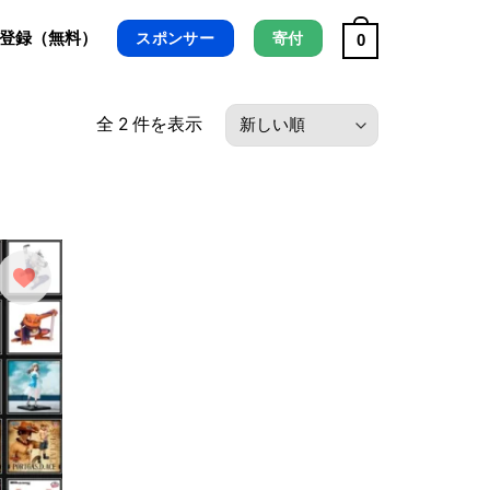
/ 登録（無料）
スポンサー
寄付
0
最
全 2 件を表示
新
順