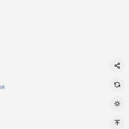
の
表示
fer