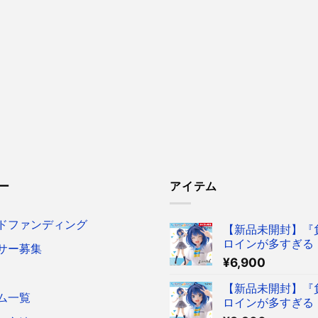
ー
アイテム
ドファンディング
【新品未開封】『
ロインが多すぎる！
サー募集
reful フィギュア
¥
6,900
菜 ～制服ver.～ 
ア タイクレ限定
【新品未開封】『
ム一覧
ロインが多すぎる！
reful フィギュア