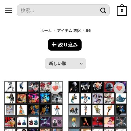
本
検
文
0
索
へ
対
ス
象:
ホーム
/
アイテム 選択
/
56
キ
ッ
絞り込み
プ