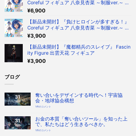
Coreful フィギュア 八奈見杏菜 ～制服ver.～ フ
ィギュア タイクレ限定
¥
6,900
【新品未開封】『負けヒロインが多すぎる！』
Coreful フィギュア 八奈見杏菜 ～制服ver.～ フ
ィギュア
¥
3,900
【新品未開封】『魔都精兵のスレイブ』 Fascin
ity Figure 出雲天花 フィギュア
¥
3,900
ブログ
奪い合いをデザインする時代へ！宇宙協
31
会・地球協会構想
10月
奪
1件のコメント
い
合
い
を
お金の本質「奪い合いツール」を知った上
31
デ
ザ
で、私たちはどう生きるべきか。
10月
イ
ン
お
1件のコメント
す
金
る
の