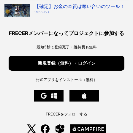
時
本
代
質
【確定】お金の本質は奪い合いのツール！
へ！
31
「奪
宇
い
宙
【確
1件のコメント
10月
合
協
定】
い
会・
お
ツ
地
金
ー
球
の
ル」
協
本
を
会
質
知
構
は
っ
FRECERメンバーになってプロジェクトに参加する
想
奪
た
へ
い
上
の
合
で、
い
私
の
た
最短5秒で登録完了・維持費も無料
ツ
ち
ー
は
ル！
ど
へ
う
の
生
き
新規登録（無料）・ログイン
る
べ
き
か。
へ
の
公式アプリをインストール（無料）
FRECERをフォローする