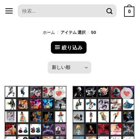
本
検
文
0
索
へ
対
ス
象:
ホーム
/
アイテム 選択
/
50
キ
ッ
絞り込み
プ