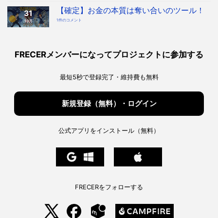
時
本
代
質
【確定】お金の本質は奪い合いのツール！
へ！
31
「奪
宇
い
宙
【確
1件のコメント
10月
合
協
定】
い
会・
お
ツ
地
金
ー
球
の
ル」
協
本
を
会
質
知
構
は
っ
FRECERメンバーになってプロジェクトに参加する
想
奪
た
へ
い
上
の
合
で、
い
私
の
た
最短5秒で登録完了・維持費も無料
ツ
ち
ー
は
ル！
ど
へ
う
の
生
き
新規登録（無料）・ログイン
る
べ
き
か。
へ
の
公式アプリをインストール（無料）
FRECERをフォローする