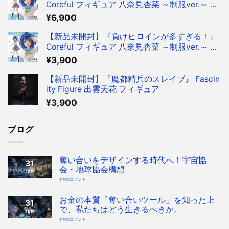
Coreful フィギュア 八奈見杏菜 ～制服ver.～ フ
ィギュア タイクレ限定
¥
6,900
【新品未開封】『負けヒロインが多すぎる！』
Coreful フィギュア 八奈見杏菜 ～制服ver.～ フ
ィギュア
¥
3,900
【新品未開封】『魔都精兵のスレイブ』 Fascin
ity Figure 出雲天花 フィギュア
¥
3,900
ブログ
奪い合いをデザインする時代へ！宇宙協
31
会・地球協会構想
10月
奪
1件のコメント
い
合
い
を
お金の本質「奪い合いツール」を知った上
31
デ
ザ
で、私たちはどう生きるべきか。
10月
イ
ン
お
1件のコメント
す
金
る
の