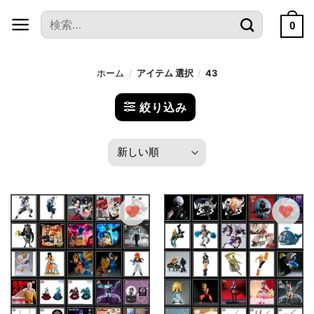
本
検
文
0
索
へ
対
ス
象:
ホーム
/
アイテム 選択
/
43
キ
ッ
絞り込み
プ