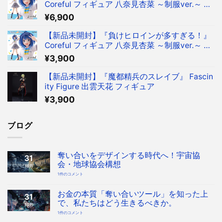
Coreful フィギュア 八奈見杏菜 ～制服ver.～ フ
ィギュア タイクレ限定
¥
6,900
【新品未開封】『負けヒロインが多すぎる！』
Coreful フィギュア 八奈見杏菜 ～制服ver.～ フ
ィギュア
¥
3,900
【新品未開封】『魔都精兵のスレイブ』 Fascin
ity Figure 出雲天花 フィギュア
¥
3,900
ブログ
奪い合いをデザインする時代へ！宇宙協
31
会・地球協会構想
10月
奪
1件のコメント
い
合
い
を
お金の本質「奪い合いツール」を知った上
31
デ
ザ
で、私たちはどう生きるべきか。
10月
イ
ン
お
1件のコメント
す
金
る
の