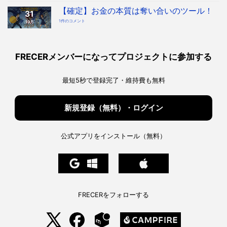
時
本
代
質
【確定】お金の本質は奪い合いのツール！
へ！
31
「奪
宇
い
宙
【確
1件のコメント
10月
合
協
定】
い
会・
お
ツ
地
金
ー
球
の
ル」
協
本
を
会
質
知
構
は
っ
FRECERメンバーになってプロジェクトに参加する
想
奪
た
へ
い
上
の
合
で、
い
私
の
た
最短5秒で登録完了・維持費も無料
ツ
ち
ー
は
ル！
ど
へ
う
の
生
き
新規登録（無料）・ログイン
る
べ
き
か。
へ
の
公式アプリをインストール（無料）
FRECERをフォローする