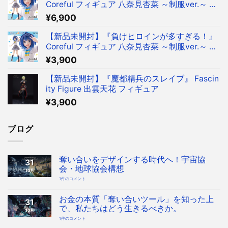
Coreful フィギュア 八奈見杏菜 ～制服ver.～ フ
ィギュア タイクレ限定
¥
6,900
【新品未開封】『負けヒロインが多すぎる！』
Coreful フィギュア 八奈見杏菜 ～制服ver.～ フ
ィギュア
¥
3,900
【新品未開封】『魔都精兵のスレイブ』 Fascin
ity Figure 出雲天花 フィギュア
¥
3,900
ブログ
奪い合いをデザインする時代へ！宇宙協
31
会・地球協会構想
10月
奪
1件のコメント
い
合
い
を
お金の本質「奪い合いツール」を知った上
31
デ
ザ
で、私たちはどう生きるべきか。
10月
イ
ン
お
1件のコメント
す
金
る
の