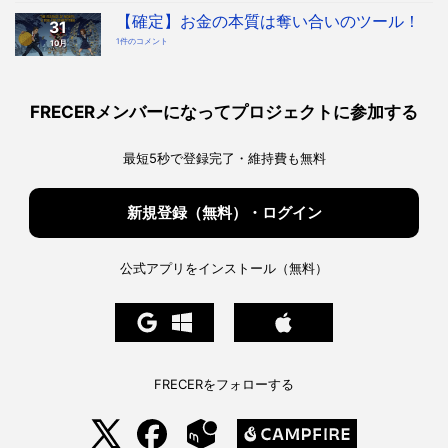
時
本
代
質
【確定】お金の本質は奪い合いのツール！
へ！
31
「奪
宇
い
宙
【確
1件のコメント
10月
合
協
定】
い
会・
お
ツ
地
金
ー
球
の
ル」
協
本
を
会
質
知
構
は
っ
FRECERメンバーになってプロジェクトに参加する
想
奪
た
へ
い
上
の
合
で、
い
私
の
た
最短5秒で登録完了・維持費も無料
ツ
ち
ー
は
ル！
ど
へ
う
の
生
き
新規登録（無料）・ログイン
る
べ
き
か。
へ
の
公式アプリをインストール（無料）
FRECERをフォローする