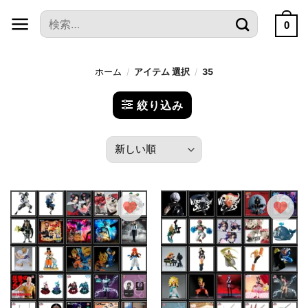
本
検
文
0
索
へ
対
ス
象:
ホーム
/
アイテム 選択
/
35
キ
ッ
絞り込み
プ