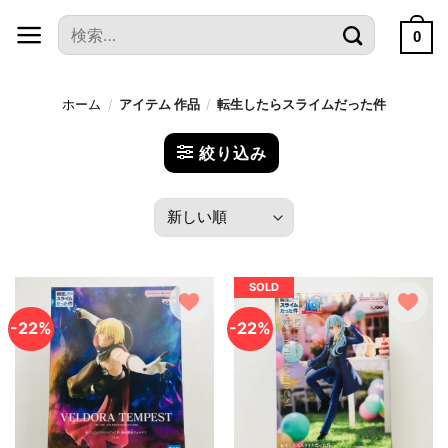
本
検
文
0
索
へ
対
ス
象:
ホーム
/
アイテム 作品
/
転生したらスライムだった件
キ
ッ
絞り込み
プ
SOLD
-22%
-22%