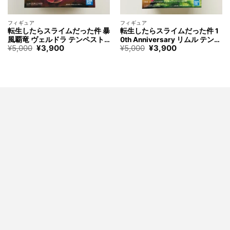
フィギュア
フィギュア
転生したらスライムだった件 暴
転生したらスライムだった件 1
風覇竜 ヴェルドラ テンペスト
0th Anniversary リムル テンペ
元
現
元
現
¥
5,000
¥
3,900
¥
5,000
¥
3,900
ベルドラ フィギュア Tensura V
スト 10周年 フィギュア Tensur
の
在
の
在
ELDORA TEMPEST Figure
a Rimuru Tempest Figure
価
の
価
の
格
価
格
価
は
格
は
格
¥5,000
は
¥5,000
は
で
¥3,900
で
¥3,900
す。
で
す。
で
す。
す。