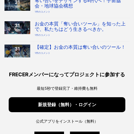
奪い合いをデザインする時代へ！宇宙協
31
会・地球協会構想
10月
奪
1件のコメント
い
合
い
を
お金の本質「奪い合いツール」を知った上
31
デ
ザ
で、私たちはどう生きるべきか。
10月
イ
ン
お
1件のコメント
す
金
る
の
時
本
代
質
【確定】お金の本質は奪い合いのツール！
へ！
31
「奪
宇
い
宙
【確
1件のコメント
10月
合
協
定】
い
会・
お
ツ
地
金
ー
球
の
ル」
協
本
を
会
質
知
構
は
っ
FRECERメンバーになってプロジェクトに参加する
想
奪
た
へ
い
上
の
合
で、
い
私
の
た
最短5秒で登録完了・維持費も無料
ツ
ち
ー
は
ル！
ど
へ
う
の
生
き
新規登録（無料）・ログイン
る
べ
き
か。
へ
の
公式アプリをインストール（無料）