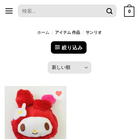
本
検
文
0
索
へ
対
ス
象:
ホーム
/
アイテム 作品
/
サンリオ
キ
ッ
絞り込み
プ