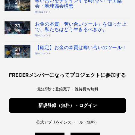
奪い合いをデザインする時代へ！宇宙協
31
会・地球協会構想
10月
奪
1件のコメント
い
合
い
を
お金の本質「奪い合いツール」を知った上
31
デ
ザ
で、私たちはどう生きるべきか。
10月
イ
ン
お
1件のコメント
す
金
る
の
時
本
代
質
【確定】お金の本質は奪い合いのツール！
へ！
31
「奪
宇
い
宙
【確
1件のコメント
10月
合
協
定】
い
会・
お
ツ
地
金
ー
球
の
ル」
協
本
を
会
質
知
構
は
っ
FRECERメンバーになってプロジェクトに参加する
想
奪
た
へ
い
上
の
合
で、
い
私
の
た
最短5秒で登録完了・維持費も無料
ツ
ち
ー
は
ル！
ど
へ
う
の
生
き
新規登録（無料）・ログイン
る
べ
き
か。
へ
の
公式アプリをインストール（無料）