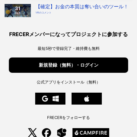
時
本
代
質
【確定】お金の本質は奪い合いのツール！
へ！
31
「奪
宇
い
宙
【確
1件のコメント
10月
合
協
定】
い
会・
お
ツ
地
金
ー
球
の
ル」
協
本
を
会
質
知
構
は
っ
FRECERメンバーになってプロジェクトに参加する
想
奪
た
へ
い
上
の
合
で、
い
私
の
た
最短5秒で登録完了・維持費も無料
ツ
ち
ー
は
ル！
ど
へ
う
の
生
き
新規登録（無料）・ログイン
る
べ
き
か。
へ
の
公式アプリをインストール（無料）
FRECERをフォローする