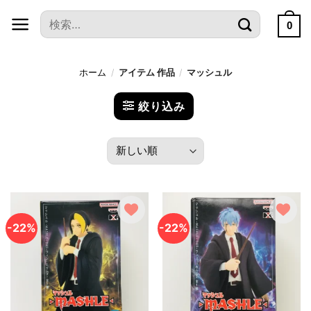
本
検
文
0
索
へ
対
ス
象:
ホーム
/
アイテム 作品
/
マッシュル
キ
ッ
絞り込み
プ
-22%
-22%