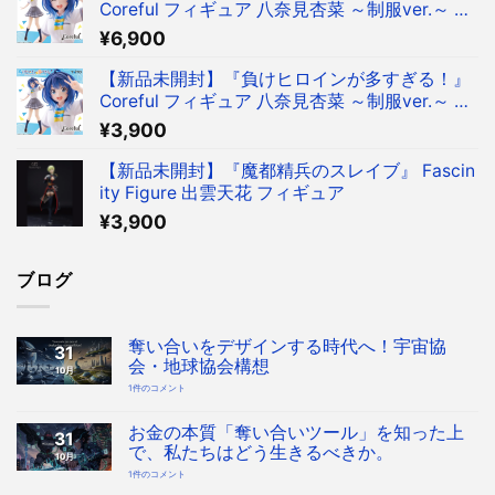
Coreful フィギュア 八奈見杏菜 ～制服ver.～ フ
ィギュア タイクレ限定
¥
6,900
【新品未開封】『負けヒロインが多すぎる！』
Coreful フィギュア 八奈見杏菜 ～制服ver.～ フ
ィギュア
¥
3,900
【新品未開封】『魔都精兵のスレイブ』 Fascin
ity Figure 出雲天花 フィギュア
¥
3,900
ブログ
奪い合いをデザインする時代へ！宇宙協
31
会・地球協会構想
10月
奪
1件のコメント
い
合
い
を
お金の本質「奪い合いツール」を知った上
31
デ
ザ
で、私たちはどう生きるべきか。
10月
イ
ン
お
1件のコメント
す
金
る
の