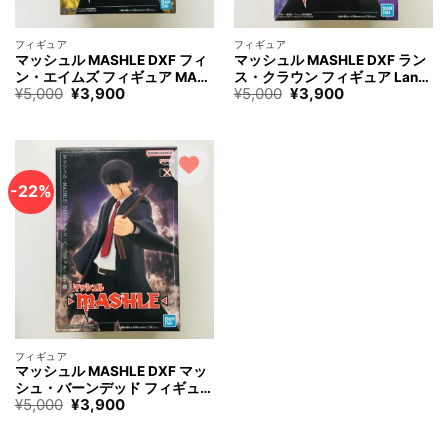
フィギュア
フィギュア
マッシュル MASHLE DXF フィ
マッシュル MASHLE DXF ラン
ン・エイムズ フィギュア MAS
ス・クラウン フィギュア Lanc
元
現
元
現
¥
5,000
¥
3,900
¥
5,000
¥
3,900
HLE Finn Ames Figure
e Crown Figure
の
在
の
在
価
の
価
の
格
価
格
価
は
格
は
格
¥5,000
は
¥5,000
は
で
¥3,900
で
¥3,900
す。
で
す。
で
-22%
す。
す。
フィギュア
マッシュル MASHLE DXF マッ
シュ・バーンデッド フィギュア
元
現
¥
5,000
¥
3,900
MASHLE Mash Burnedead Fig
の
在
ure
価
の
格
価