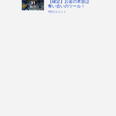
代
本
【確定】お金の本質は
31
へ！
質
奪い合いのツール！
10月
宇
「奪
宙
い
【確
1件のコメント
協
合
定】
会・
い
お
地
ツ
金
球
ー
の
協
ル」
本
会
を
質
構
知
は
想
っ
奪
へ
た
い
の
上
合
で、
い
私
の
た
ツ
ち
ー
は
ル！
ど
へ
う
の
生
き
る
べ
き
か。
へ
の