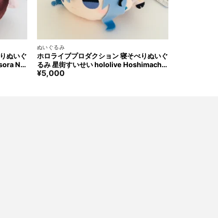
+
ぬいぐるみ
べりぬいぐ
ホロライブプロダクション 寝そべりぬいぐ
ora Ne
るみ 星街すいせい hololive Hoshimachi
¥
5,000
Suisei Nesoberi Stuffed