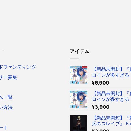
ー
アイテム
ドファンディング
【新品未開封】『
ロインが多すぎる！
サー募集
reful フィギュア
¥
6,900
菜 ～制服ver.～ 
ア タイクレ限定
【新品未開封】『
ム一覧
ロインが多すぎる！
reful フィギュア
¥
3,900
い方法
菜 ～制服ver.～ 
ア
【新品未開封】『
兵のスレイブ』 Fasc
ート
Figure 出雲天花