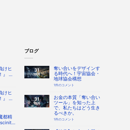
ブログ
奪い合いをデザインす
負けヒ
31
る時代へ！宇宙協会・
』 Co
10月
地球協会構想
 八奈見杏
奪
1件のコメント
フィギュ
い
負けヒ
合
い
お金の本質「奪い合い
』 Co
31
を
ツール」を知った上
10月
 八奈見杏
デ
で、私たちはどう生き
ザ
フィギュ
イ
るべきか。
ン
魔都精
す
お
1件のコメント
inity
る
金
時
の
 フィギュ