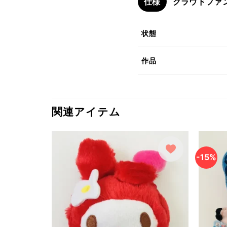
仕様
クラウドファ
状態
作品
関連アイテム
-15%