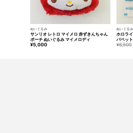
+
+
ぬいぐるみ
ぬいぐる
サンリオ レトロ マイメロ 赤ずきんちゃん
ホロライ
ポーチ ぬいぐるみ マイメロディ
パペットぬ
¥
5,000
¥
6,500
i Suisei