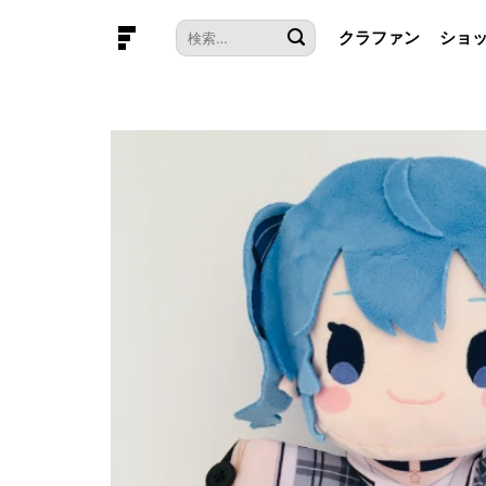
本
検
クラファン
ショ
文
索
へ
対
ス
象:
キ
ッ
プ