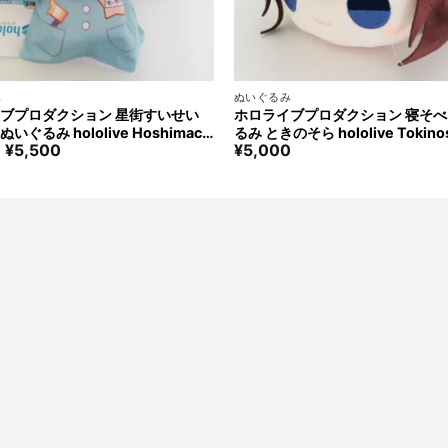
+
み
ぬいぐるみ
ブプロダクション 星街すいせい
ホロライブプロダクション 寝そ
いぐるみ hololive Hoshimach
るみ ときのそら hololive Tokinos
元
現
¥
5,500
¥
5,000
 Puppet Stuffed
soberi Stuffed
の
在
価
の
格
価
は
格
¥6,500
は
で
¥5,500
す。
で
す。