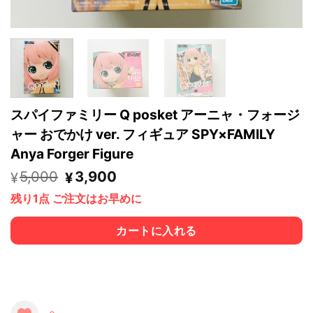
スパイファミリー Q posket アーニャ・フォージ
ャー おでかけ ver. フィギュア SPY×FAMILY
Anya Forger Figure
5,000
元
3,900
現
¥
¥
の
在
残り1点 ご注文はお早めに
価
の
格
価
は
格
カートに入れる
¥5,000
は
で
¥3,900
す。
で
す。