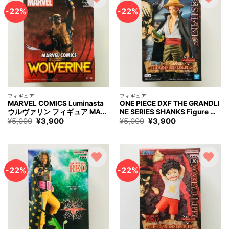
で
¥3,900
で
¥3,900
す。
で
す。
で
-22%
-22%
す。
す。
フィギュア
フィギュア
MARVEL COMICS Luminasta
ONE PIECE DXF THE GRANDLI
ウルヴァリン フィギュア MAR
NE SERIES SHANKS Figure ワ
元
現
元
現
¥
5,000
¥
3,900
¥
5,000
¥
3,900
VEL WOLVERINE Figure
ンピース シャンクス フィギュ
の
在
の
在
ア
価
の
価
の
格
価
格
価
は
格
は
格
¥5,000
は
¥5,000
は
で
¥3,900
で
¥3,900
す。
で
す。
で
-22%
-22%
す。
す。