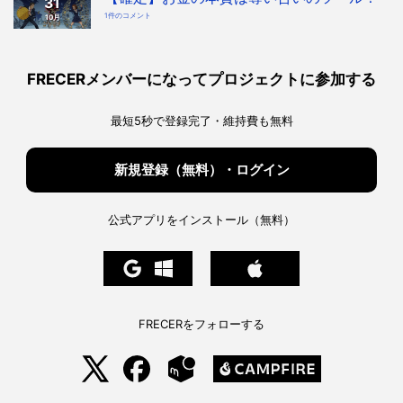
31
「奪
宇
い
宙
【確
1件のコメント
10月
合
協
定】
い
会・
お
ツ
地
金
ー
球
の
ル」
協
本
を
会
質
知
構
は
っ
FRECERメンバーになってプロジェクトに参加する
想
奪
た
へ
い
上
の
合
で、
い
私
の
た
最短5秒で登録完了・維持費も無料
ツ
ち
ー
は
ル！
ど
へ
う
の
生
き
新規登録（無料）・ログイン
る
べ
き
か。
へ
の
公式アプリをインストール（無料）
FRECERをフォローする