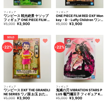
フィギュア
フィギュア
ワンピース 戦光絶景 ヤソップ
ONE PIECE FILM RED DXF Mon
フィギュア ONE PIECE FILM RE
key・D・Luffy Children ワン
元
現
元
現
¥
5,000
¥
3,900
¥
5,000
¥
3,900
D SENKOUZEKKEI YASOPP Fi
ピース モンキー・D・ルフィ チ
の
在
の
在
gure
ルドレン フィギュア
価
の
価
の
格
価
格
価
は
格
は
格
SOLD
¥5,000
は
¥5,000
は
で
¥3,900
で
¥3,900
す。
で
す。
で
-22%
-22%
す。
す。
フィギュア
フィギュア
ワンピース DXF THE GRANDLI
鬼滅の刃 VIBRATION STARS P
NE SERIES ワノ国 お玉 おたま
LUS 竈門禰豆子 フィギュア Ki
元
現
元
現
¥
5,000
¥
3,900
¥
5,000
¥
3,900
フィギュア ONE PIECE O-TAM
metsunoyaiba Nezuko Kamad
の
在
の
在
A Otama Figure
o Figure
価
の
価
の