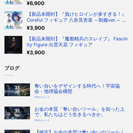
ィギュア タイクレ限定
¥
6,900
【新品未開封】『負けヒロインが多すぎる！』
Coreful フィギュア 八奈見杏菜 ～制服ver.～ フ
ィギュア
¥
3,900
【新品未開封】『魔都精兵のスレイブ』 Fascin
ity Figure 出雲天花 フィギュア
¥
3,900
ブログ
奪い合いをデザインする時代へ！宇宙協
31
会・地球協会構想
10月
奪
1件のコメント
い
合
い
を
お金の本質「奪い合いツール」を知った上
31
デ
ザ
で、私たちはどう生きるべきか。
10月
イ
ン
お
1件のコメント
す
金
る
の
時
本
代
質
【確定】お金の本質は奪い合いのツール！
へ！