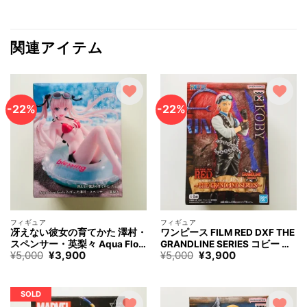
関連アイテム
-22%
-22%
フィギュア
フィギュア
冴えない彼女の育てかた 澤村・
ワンピース FILM RED DXF THE
スペンサー・英梨々 Aqua Floa
GRANDLINE SERIES コビー フ
元
現
元
現
¥
5,000
¥
3,900
¥
5,000
¥
3,900
t Girls フィギュア How to Rais
ィギュア ONE PIECE KOBY Fig
の
在
の
在
e a Boring Girlfriend Volume S
ure
価
の
価
の
awamura Spencer Eriri Figure
格
価
格
価
は
格
は
格
SOLD
¥5,000
は
¥5,000
は