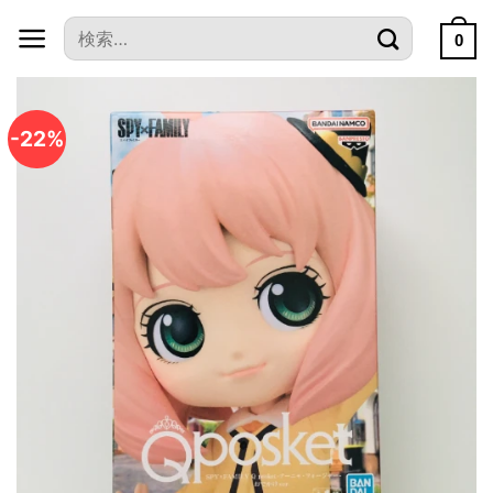
本
検
文
0
索
へ
対
ス
象:
キ
-22%
ッ
プ