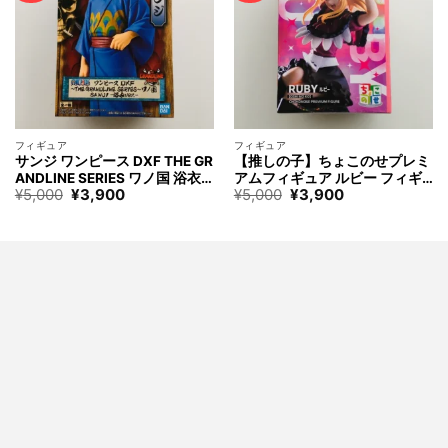
フィギュア
フィギュア
サンジ ワンピース DXF THE GR
【推しの子】ちょこのせプレミ
ANDLINE SERIES ワノ国 浴衣 v
アムフィギュア ルビー フィギ
元
現
元
現
¥
5,000
¥
3,900
¥
5,000
¥
3,900
er. フィギュア ONE PIECE SAN
ュア Oshinoko RUBY Figure
の
在
の
在
JI Figure
価
の
価
の
格
価
格
価
は
格
は
格
¥5,000
は
¥5,000
は
で
¥3,900
で
¥3,900
す。
で
す。
で
す。
す。