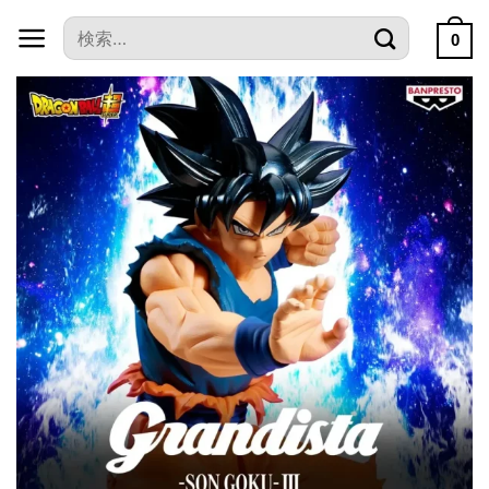
本
検
文
0
索
へ
対
ス
象:
キ
ッ
プ