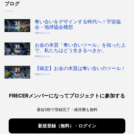
ブログ
奪い合いをデザインする時代へ！宇宙協
31
会・地球協会構想
10月
奪
1件のコメント
い
合
い
を
お金の本質「奪い合いツール」を知った上
31
デ
ザ
で、私たちはどう生きるべきか。
10月
イ
ン
お
1件のコメント
す
金
る
の
時
本
代
質
【確定】お金の本質は奪い合いのツール！
へ！
31
「奪
宇
い
宙
【確
1件のコメント
10月
合
協
定】
い
会・
お
ツ
地
金
ー
球
の
ル」
協
本
を
会
質
知
構
は
っ
FRECERメンバーになってプロジェクトに参加する
想
奪
た
へ
い
上
の
合
で、
い
私
の
た
最短5秒で登録完了・維持費も無料
ツ
ち
ー
は
ル！
ど
へ
う
の
生
き
新規登録（無料）・ログイン
る
べ
き