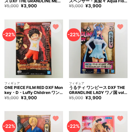
ス DXF THE GRANDLINE MEN
スペンサー・英梨々 Aqua Floa
元
現
元
現
¥
5,000
¥
3,900
¥
5,000
¥
3,900
ワノ国 vol.24 フィギュア ONE
t Girls フィギュア How to Rais
の
在
の
在
PIECE MONKEY.D.LUFFY Figu
e a Boring Girlfriend Volume S
価
の
価
の
re
awamura Spencer Eriri Figure
格
価
格
価
は
格
は
格
¥5,000
は
¥5,000
は
で
¥3,900
で
¥3,900
す。
で
す。
で
-22%
-22%
す。
す。
フィギュア
フィギュア
ONE PIECE FILM RED DXF Mon
うるティ ワンピース DXF THE
key・D・Luffy Children ワン
GRANDLINE LADY ワノ国 vol.1
元
現
元
現
¥
5,000
¥
3,900
¥
5,000
¥
3,900
ピース モンキー・D・ルフィ チ
1 フィギュア ONE PIECE Ulti Fi
の
在
の
在
ルドレン フィギュア
gure
価
の
価
の
格
価
格
価
は
格
は
格
¥5,000
は
¥5,000
は
で
¥3,900
で
¥3,900
す。
で
す。
で
-22%
-22%
す。
す。