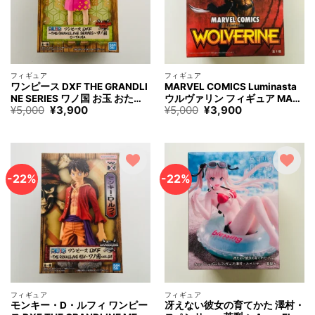
フィギュア
フィギュア
ワンピース DXF THE GRANDLI
MARVEL COMICS Luminasta
NE SERIES ワノ国 お玉 おたま
ウルヴァリン フィギュア MAR
元
現
元
現
¥
5,000
¥
3,900
¥
5,000
¥
3,900
フィギュア ONE PIECE O-TAM
VEL WOLVERINE Figure
の
在
の
在
A Otama Figure
価
の
価
の
格
価
格
価
は
格
は
格
¥5,000
は
¥5,000
は
で
¥3,900
で
¥3,900
す。
で
す。
で
-22%
-22%
す。
す。
フィギュア
フィギュア
モンキー・D・ルフィ ワンピー
冴えない彼女の育てかた 澤村・