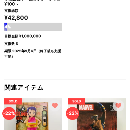
¥
100
～
ム連盟」の設立と「プロクレー
ンゲーム大会」開催プロジェク
支援総額
ト！
¥
42,800
4%
¥
1,000,000
目標金額
支援数 5
期限 2025年9月6日（終了後も支援
可能）
関連アイテム
SOLD
SOLD
-22%
-22%